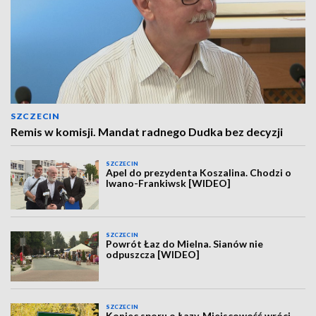
SZCZECIN
Remis w komisji. Mandat radnego Dudka bez decyzji
SZCZECIN
Apel do prezydenta Koszalina. Chodzi o
Iwano-Frankiwsk [WIDEO]
SZCZECIN
Powrót Łaz do Mielna. Sianów nie
odpuszcza [WIDEO]
SZCZECIN
Koniec sporu o Łazy. Miejscowość wróci