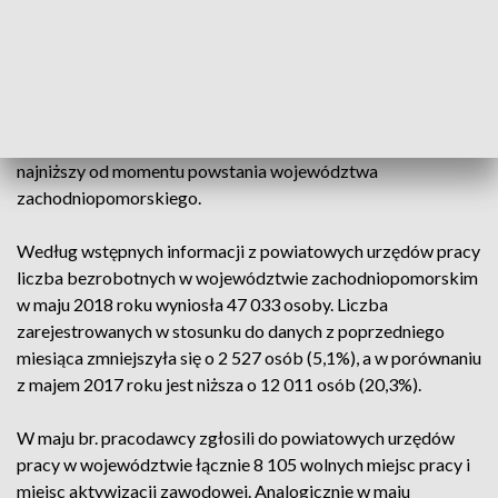
miesiąc Wojewódzki Urząd Pracy w Szczecinie zbiera dane z
powiatowych jednostek i aktualizuje wskaźniki
zachodniopomorskiego rynku pracy. Już od dłuższego czasu
każdy kolejny miesiąc przynosi rekordowe wskaźniki dla
danego okresu w roku. Dane z analogicznymi miesiącami lat
ubiegłych wskazują, że poziom bezrobocia jest obecnie
najniższy od momentu powstania województwa
zachodniopomorskiego.
Według wstępnych informacji z powiatowych urzędów pracy
liczba bezrobotnych w województwie zachodniopomorskim
w maju 2018 roku wyniosła 47 033 osoby. Liczba
zarejestrowanych w stosunku do danych z poprzedniego
miesiąca zmniejszyła się o 2 527 osób (5,1%), a w porównaniu
z majem 2017 roku jest niższa o 12 011 osób (20,3%).
W maju br. pracodawcy zgłosili do powiatowych urzędów
pracy w województwie łącznie 8 105 wolnych miejsc pracy i
miejsc aktywizacji zawodowej. Analogicznie w maju