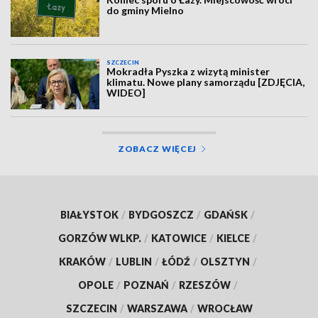
do gminy Mielno
SZCZECIN
Mokradła Pyszka z wizytą minister
klimatu. Nowe plany samorządu [ZDJĘCIA,
WIDEO]
ZOBACZ WIĘCEJ
BIAŁYSTOK
/
BYDGOSZCZ
/
GDAŃSK
/
GORZÓW WLKP.
/
KATOWICE
/
KIELCE
/
KRAKÓW
/
LUBLIN
/
ŁÓDŹ
/
OLSZTYN
/
OPOLE
/
POZNAŃ
/
RZESZÓW
/
SZCZECIN
/
WARSZAWA
/
WROCŁAW