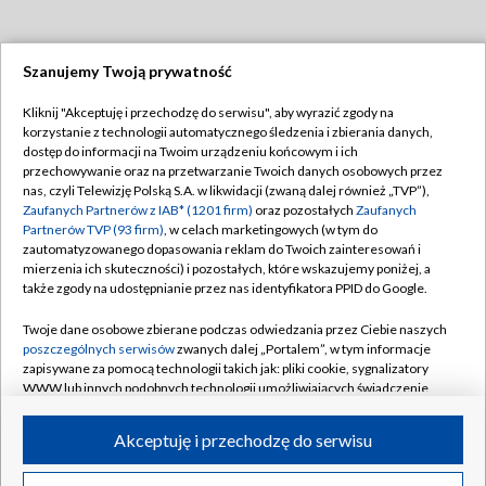
Szanujemy Twoją prywatność
Dołącz do nas:
Kliknij "Akceptuję i przechodzę do serwisu", aby wyrazić zgody na
korzystanie z technologii automatycznego śledzenia i zbierania danych,
TVP
dostęp do informacji na Twoim urządzeniu końcowym i ich
Abonament TVP
przechowywanie oraz na przetwarzanie Twoich danych osobowych przez
Regulamin TVP
nas, czyli Telewizję Polską S.A. w likwidacji (zwaną dalej również „TVP”),
Emisja w TVP
Polityka prywatności
Zaufanych Partnerów z IAB* (1201 firm)
oraz pozostałych
Zaufanych
Partnerów TVP (93 firm)
, w celach marketingowych (w tym do
Centrum informacji TVP
Moje zgody
zautomatyzowanego dopasowania reklam do Twoich zainteresowań i
mierzenia ich skuteczności) i pozostałych, które wskazujemy poniżej, a
Naziemna Telewizja Cyfrowa
Pomoc
także zgody na udostępnianie przez nas identyfikatora PPID do Google.
Sklep TVP
Biuro reklamy
Twoje dane osobowe zbierane podczas odwiedzania przez Ciebie naszych
Rada Programowa
Kontakt
poszczególnych serwisów
zwanych dalej „Portalem”, w tym informacje
zapisywane za pomocą technologii takich jak: pliki cookie, sygnalizatory
System NOS
WWW lub innych podobnych technologii umożliwiających świadczenie
dopasowanych i bezpiecznych usług, personalizację treści oraz reklam,
Informacje o nadawcy
Kanały
udostępnianie funkcji mediów społecznościowych oraz analizowanie
Akceptuję i przechodzę do serwisu
ruchu w Internecie.
Program dla prasy
©2026 Telewizja Polska S.A. w likwidacji
Biuro Reklamy