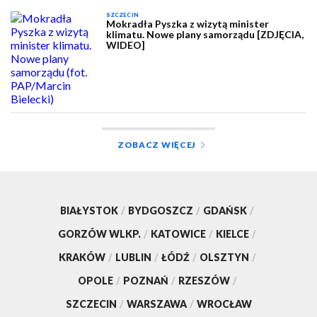
SZCZECIN
Mokradła Pyszka z wizytą minister
klimatu. Nowe plany samorządu [ZDJĘCIA,
WIDEO]
ZOBACZ WIĘCEJ
BIAŁYSTOK
/
BYDGOSZCZ
/
GDAŃSK
/
GORZÓW WLKP.
/
KATOWICE
/
KIELCE
/
KRAKÓW
/
LUBLIN
/
ŁÓDŹ
/
OLSZTYN
/
OPOLE
/
POZNAŃ
/
RZESZÓW
/
SZCZECIN
/
WARSZAWA
/
WROCŁAW