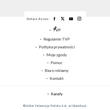
Dołącz do nas:
TVP
Abonament TVP
Regulamin TVP
Emisja w TVP
Polityka prywatności
Centrum informacji TVP
Moje zgody
Naziemna Telewizja Cyfrowa
Pomoc
Sklep TVP
Biuro reklamy
Rada Programowa
Kontakt
System NOS
Informacje o nadawcy
Kanały
Program dla prasy
©2026 Telewizja Polska S.A. w likwidacji
Biuro Reklamy