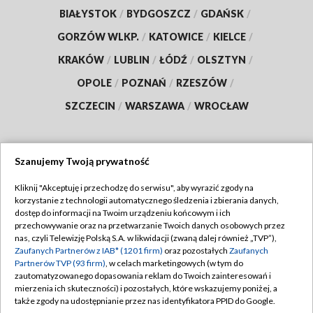
BIAŁYSTOK
/
BYDGOSZCZ
/
GDAŃSK
/
GORZÓW WLKP.
/
KATOWICE
/
KIELCE
/
KRAKÓW
/
LUBLIN
/
ŁÓDŹ
/
OLSZTYN
/
OPOLE
/
POZNAŃ
/
RZESZÓW
/
SZCZECIN
/
WARSZAWA
/
WROCŁAW
Szanujemy Twoją prywatność
Dołącz do nas:
Kliknij "Akceptuję i przechodzę do serwisu", aby wyrazić zgody na
korzystanie z technologii automatycznego śledzenia i zbierania danych,
TVP
dostęp do informacji na Twoim urządzeniu końcowym i ich
Abonament TVP
przechowywanie oraz na przetwarzanie Twoich danych osobowych przez
Regulamin TVP
nas, czyli Telewizję Polską S.A. w likwidacji (zwaną dalej również „TVP”),
Emisja w TVP
Polityka prywatności
Zaufanych Partnerów z IAB* (1201 firm)
oraz pozostałych
Zaufanych
Partnerów TVP (93 firm)
, w celach marketingowych (w tym do
Centrum informacji TVP
Moje zgody
zautomatyzowanego dopasowania reklam do Twoich zainteresowań i
mierzenia ich skuteczności) i pozostałych, które wskazujemy poniżej, a
Naziemna Telewizja Cyfrowa
Pomoc
także zgody na udostępnianie przez nas identyfikatora PPID do Google.