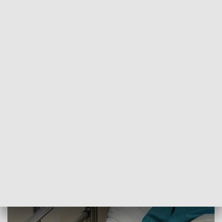
POWRÓT DO
SZCZECIN
TVP REGIONY
Kilkanaście osób nadal w szpitalu.
Mężczyzna zatrzymany
2018-06-06
Mateusz Kopyłowicz / kb