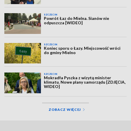
SZCZECIN
Powrót Łaz do Mielna. Sianów nie
odpuszcza [WIDEO]
SZCZECIN
Koniec sporu o Łazy. Miejscowość wróci
do gminy Mielno
SZCZECIN
Mokradła Pyszka z wizytą minister
klimatu. Nowe plany samorządu [ZDJĘCIA,
WIDEO]
ZOBACZ WIĘCEJ