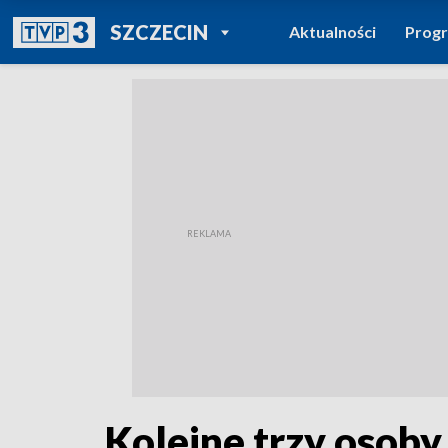
POWRÓT DO
SZCZECIN
Aktualności
Prog
TVP REGIONY
Kolejne trzy osoby 