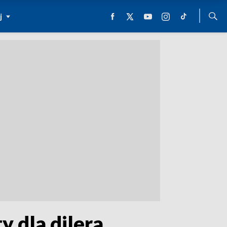
j
y dla dilera