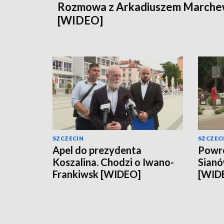
Rozmowa z Arkadiuszem March
[WIDEO]
SZCZECIN
SZCZEC
Apel do prezydenta
Powró
Koszalina. Chodzi o Iwano-
Sianó
Frankiwsk [WIDEO]
[WID