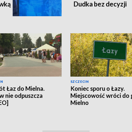
ewką
Dudka bez decyzji
IN
SZCZECIN
t Łaz do Mielna.
Koniec sporu o Łazy.
w nie odpuszcza
Miejscowość wróci do
EO]
Mielno