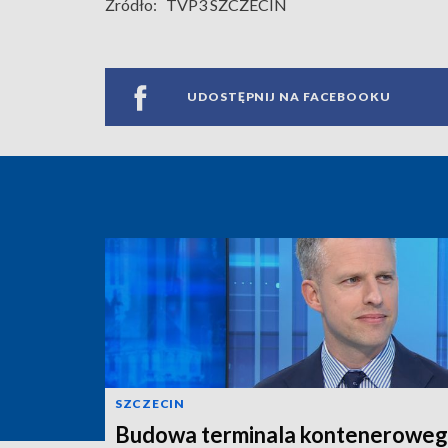
Źródło:
TVP3 SZCZECIN
UDOSTĘPNIJ NA FACEBOOKU
SZCZECIN
Budowa terminala konteneroweg