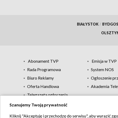
BIAŁYSTOK
/
BYDGO
OLSZTY
Abonament TVP
Emisja w TVP
Rada Programowa
System NOS
Biuro Reklamy
Ogłoszenie pr
Oferta Handlowa
Akademia Tele
Telegazeta ogłoszenia
Szanujemy Twoją prywatność
Regulamin TVP
Kliknij "Akceptuję i przechodzę do serwisu", aby wyrazić zg