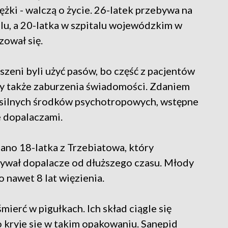
ężki - walczą o życie. 26-latek przebywa na
u, a 20-latka w szpitalu wojewódzkim w
zował się.
szeni byli użyć pasów, bo część z pacjentów
ły także zaburzenia świadomości. Zdaniem
u silnych środków psychotropowych, wstępne
 dopalaczami.
mano 18-latka z Trzebiatowa, który
ywał dopalacze od dłuższego czasu. Młody
o nawet 8 lat więzienia.
ierć w pigułkach. Ich skład ciągle się
 kryje sie w takim opakowaniu. Sanepid