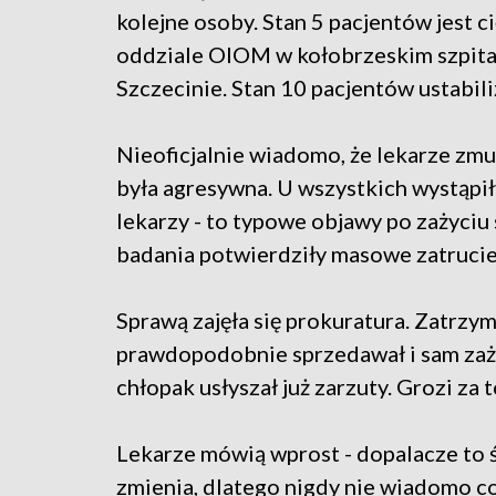
kolejne osoby. Stan 5 pacjentów jest ci
oddziale OIOM w kołobrzeskim szpital
Szczecinie. Stan 10 pacjentów ustabili
Nieoficjalnie wiadomo, że lekarze zmu
była agresywna. U wszystkich wystąpi
lekarzy - to typowe objawy po zażyci
badania potwierdziły masowe zatrucie
Sprawą zajęła się prokuratura. Zatrzy
prawdopodobnie sprzedawał i sam zaż
chłopak usłyszał już zarzuty. Grozi za t
Lekarze mówią wprost - dopalacze to śm
zmienia, dlatego nigdy nie wiadomo co