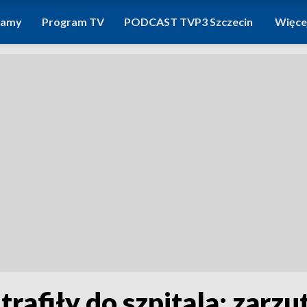
ramy
Program TV
PODCAST TVP3 Szczecin
Więce
trafiły do szpitala: zarzut