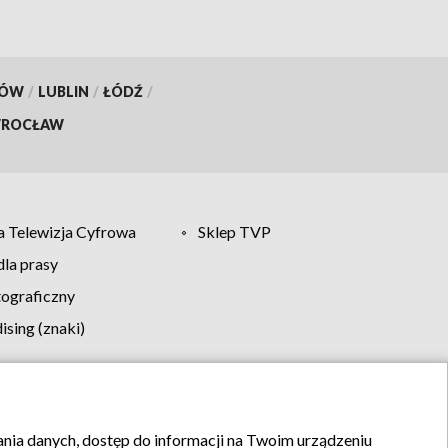
KÓW
/
LUBLIN
/
ŁÓDŹ
/
ROCŁAW
 Telewizja Cyfrowa
Sklep TVP
la prasy
tograficzny
sing (znaki)
klamy
Kontakt
rania danych, dostęp do informacji na Twoim urządzeniu