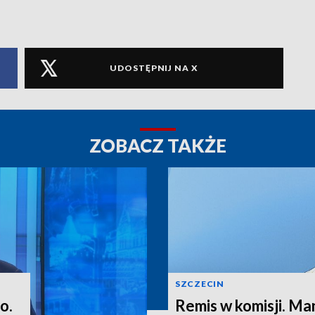
UDOSTĘPNIJ NA X
ZOBACZ TAKŻE
SZCZECIN
o.
Remis w komisji. M