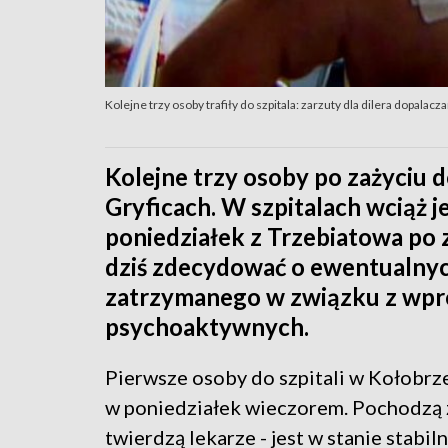
Kolejne trzy osoby trafiły do szpitala: zarzuty dla dilera dopalacz
Kolejne trzy osoby po zażyciu d
Gryficach. W szpitalach wciąż 
poniedziałek z Trzebiatowa po 
dziś zdecydować o ewentualnyc
zatrzymanego w związku z wpr
psychoaktywnych.
Pierwsze osoby do szpitali w Kołobrzeg
w poniedziałek wieczorem. Pochodzą z
twierdzą lekarze - jest w stanie stabil