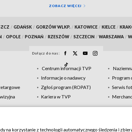
ZOBACZ WIĘCEJ
SZCZ
/
GDAŃSK
/
GORZÓW WLKP.
/
KATOWICE
/
KIELCE
/
KRA
N
/
OPOLE
/
POZNAŃ
/
RZESZÓW
/
SZCZECIN
/
WARSZAWA
/
W
Dołącz do nas:
Centrum informacji TVP
Naziemna
Informacje o nadawcy
Program d
zetargowe
Zgłoś program (ROPAT)
Serwis fo
wizyjna
Kariera w TVP
Merchandi
Polityka prywatności
Moje zgody
Pomoc
Biuro re
ody na korzystanie z technologii automatycznego śledzenia i zbie