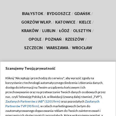
BIAŁYSTOK
/
BYDGOSZCZ
/
GDAŃSK
/
GORZÓW WLKP.
/
KATOWICE
/
KIELCE
/
KRAKÓW
/
LUBLIN
/
ŁÓDŹ
/
OLSZTYN
/
OPOLE
/
POZNAŃ
/
RZESZÓW
/
SZCZECIN
/
WARSZAWA
/
WROCŁAW
Szanujemy Twoją prywatność
Dołącz do nas:
Kliknij "Akceptuję i przechodzę do serwisu", aby wyrazić zgody na
korzystanie z technologii automatycznego śledzenia i zbierania danych,
TVP
dostęp do informacji na Twoim urządzeniu końcowym i ich
Abonament TVP
przechowywanie oraz na przetwarzanie Twoich danych osobowych przez
Regulamin TVP
nas, czyli Telewizję Polską S.A. w likwidacji (zwaną dalej również „TVP”),
Emisja w TVP
Polityka prywatności
Zaufanych Partnerów z IAB* (1201 firm)
oraz pozostałych
Zaufanych
Partnerów TVP (93 firm)
, w celach marketingowych (w tym do
Centrum informacji TVP
Moje zgody
zautomatyzowanego dopasowania reklam do Twoich zainteresowań i
mierzenia ich skuteczności) i pozostałych, które wskazujemy poniżej, a