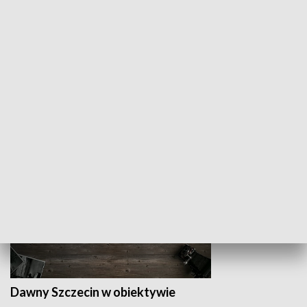
Z indeksem w ręku
Droga po suk
HISTORIA
Dawny Szczecin w obiektywie