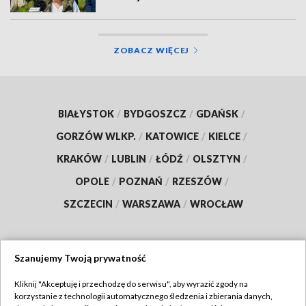
ZOBACZ WIĘCEJ
BIAŁYSTOK
/
BYDGOSZCZ
/
GDAŃSK
/
GORZÓW WLKP.
/
KATOWICE
/
KIELCE
/
KRAKÓW
/
LUBLIN
/
ŁÓDŹ
/
OLSZTYN
/
OPOLE
/
POZNAŃ
/
RZESZÓW
/
SZCZECIN
/
WARSZAWA
/
WROCŁAW
Szanujemy Twoją prywatność
Dołącz do nas:
Kliknij "Akceptuję i przechodzę do serwisu", aby wyrazić zgody na
korzystanie z technologii automatycznego śledzenia i zbierania danych,
TVP