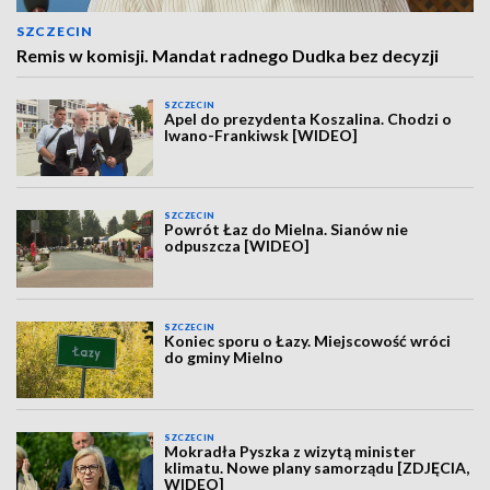
SZCZECIN
Remis w komisji. Mandat radnego Dudka bez decyzji
SZCZECIN
Apel do prezydenta Koszalina. Chodzi o
Iwano-Frankiwsk [WIDEO]
SZCZECIN
Powrót Łaz do Mielna. Sianów nie
odpuszcza [WIDEO]
SZCZECIN
Koniec sporu o Łazy. Miejscowość wróci
do gminy Mielno
SZCZECIN
Mokradła Pyszka z wizytą minister
klimatu. Nowe plany samorządu [ZDJĘCIA,
WIDEO]