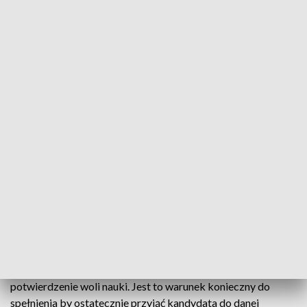
rekrutacyjny. Dodatkowo, właśnie w tym miejscu można
uzyskać szczegółowe informacje dotyczące harmonogramu
oraz kryteriów naboru do burs i internatów (zakładka
dokumenty).
Na złożenie stosownych dokumentów zainteresowani
uczniowie mają czas do 29 czerwca. Wstępne wyniki naboru
zostaną ogłoszone 16 lipca. Następnie kandydaci będą mieli
czas na złożenie deklaracji woli zamieszkania w bursie lub
internacie. Ostateczne wyniki rekrutacji do tego typu
placówek zostaną podane 20 lipca do godziny 12.00.
Dodatkowo przypominamy również o trwającym naborze do
szczecińskich szkół ponadgimnazjalnych. Uczniowie mają
czas na dopełnienie wszelkich formalności do 19 czerwca.
Wstępne wyniki tegorocznego naboru zostaną podane 6
lipca o godz. 12.00. Następnie kandydaci będą mieli czas na
potwierdzenie woli nauki. Jest to warunek konieczny do
spełnienia by ostatecznie przyjąć kandydata do danej