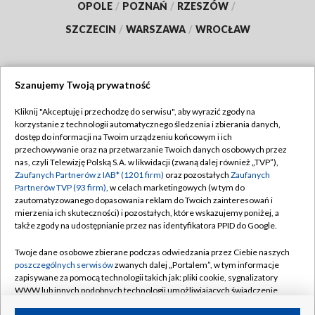
OPOLE
/
POZNAŃ
/
RZESZÓW
/
SZCZECIN
/
WARSZAWA
/
WROCŁAW
Szanujemy Twoją prywatność
Dołącz do nas:
Kliknij "Akceptuję i przechodzę do serwisu", aby wyrazić zgody na
korzystanie z technologii automatycznego śledzenia i zbierania danych,
TVP
dostęp do informacji na Twoim urządzeniu końcowym i ich
Abonament TVP
przechowywanie oraz na przetwarzanie Twoich danych osobowych przez
Regulamin TVP
nas, czyli Telewizję Polską S.A. w likwidacji (zwaną dalej również „TVP”),
Emisja w TVP
Polityka prywatności
Zaufanych Partnerów z IAB* (1201 firm)
oraz pozostałych
Zaufanych
Partnerów TVP (93 firm)
, w celach marketingowych (w tym do
Centrum informacji TVP
Moje zgody
zautomatyzowanego dopasowania reklam do Twoich zainteresowań i
mierzenia ich skuteczności) i pozostałych, które wskazujemy poniżej, a
Naziemna Telewizja Cyfrowa
Pomoc
także zgody na udostępnianie przez nas identyfikatora PPID do Google.
Sklep TVP
Biuro reklamy
Twoje dane osobowe zbierane podczas odwiedzania przez Ciebie naszych
Rada Programowa
Kontakt
poszczególnych serwisów
zwanych dalej „Portalem”, w tym informacje
zapisywane za pomocą technologii takich jak: pliki cookie, sygnalizatory
System NOS
WWW lub innych podobnych technologii umożliwiających świadczenie
dopasowanych i bezpiecznych usług, personalizację treści oraz reklam,
Informacje o nadawcy
Kanały