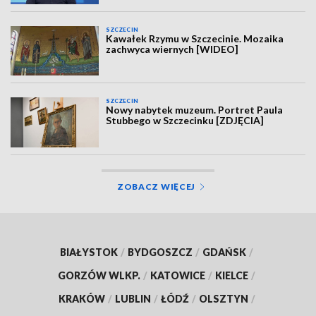
SZCZECIN
Kawałek Rzymu w Szczecinie. Mozaika
zachwyca wiernych [WIDEO]
SZCZECIN
Nowy nabytek muzeum. Portret Paula
Stubbego w Szczecinku [ZDJĘCIA]
ZOBACZ WIĘCEJ
BIAŁYSTOK
/
BYDGOSZCZ
/
GDAŃSK
/
GORZÓW WLKP.
/
KATOWICE
/
KIELCE
/
KRAKÓW
/
LUBLIN
/
ŁÓDŹ
/
OLSZTYN
/