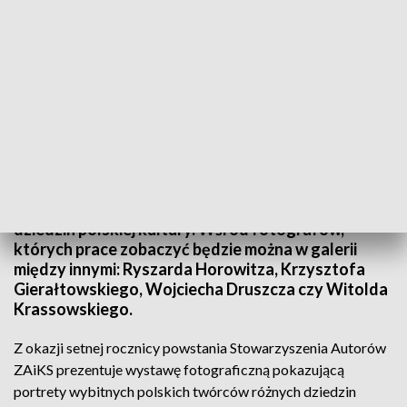
fot. mat. organizatora
Wernisaż prac „Twarze ZAiKSu” prezentują
portrety wybitnych polskich twórców różnych
dziedzin polskiej kultury. Wśród fotografów,
których prace zobaczyć będzie można w galerii
między innymi: Ryszarda Horowitza, Krzysztofa
Gierałtowskiego, Wojciecha Druszcza czy Witolda
Krassowskiego.
Z okazji setnej rocznicy powstania Stowarzyszenia Autorów
ZAiKS prezentuje wystawę fotograficzną pokazującą
portrety wybitnych polskich twórców różnych dziedzin