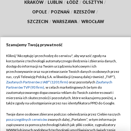
KRAKÓW
/
LUBLIN
/
ŁÓDŹ
/
OLSZTYN
/
OPOLE
/
POZNAŃ
/
RZESZÓW
/
SZCZECIN
/
WARSZAWA
/
WROCŁAW
Szanujemy Twoją prywatność
Dołącz do nas:
Kliknij "Akceptuję i przechodzę do serwisu", aby wyrazić zgody na
korzystanie z technologii automatycznego śledzenia i zbierania danych,
TVP
dostęp do informacji na Twoim urządzeniu końcowym i ich
Abonament TVP
przechowywanie oraz na przetwarzanie Twoich danych osobowych przez
Regulamin TVP
nas, czyli Telewizję Polską S.A. w likwidacji (zwaną dalej również „TVP”),
Emisja w TVP
Polityka prywatności
Zaufanych Partnerów z IAB* (1201 firm)
oraz pozostałych
Zaufanych
Partnerów TVP (93 firm)
, w celach marketingowych (w tym do
Centrum informacji TVP
Moje zgody
zautomatyzowanego dopasowania reklam do Twoich zainteresowań i
mierzenia ich skuteczności) i pozostałych, które wskazujemy poniżej, a
Naziemna Telewizja Cyfrowa
Pomoc
także zgody na udostępnianie przez nas identyfikatora PPID do Google.
Sklep TVP
Biuro reklamy
Twoje dane osobowe zbierane podczas odwiedzania przez Ciebie naszych
Rada Programowa
Kontakt
poszczególnych serwisów
zwanych dalej „Portalem”, w tym informacje
zapisywane za pomocą technologii takich jak: pliki cookie, sygnalizatory
System NOS
WWW lub innych podobnych technologii umożliwiających świadczenie