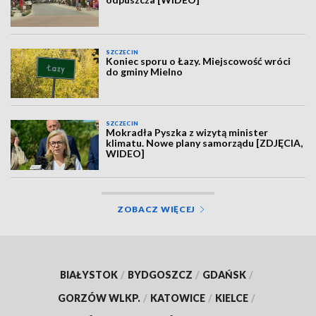
SZCZECIN
Koniec sporu o Łazy. Miejscowość wróci
do gminy Mielno
SZCZECIN
Mokradła Pyszka z wizytą minister
klimatu. Nowe plany samorządu [ZDJĘCIA,
WIDEO]
ZOBACZ WIĘCEJ
BIAŁYSTOK
/
BYDGOSZCZ
/
GDAŃSK
/
GORZÓW WLKP.
/
KATOWICE
/
KIELCE
/