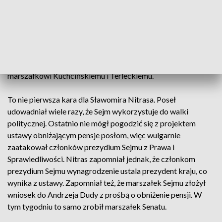
Sławomir Nitras ma pretensje i twierdzi, że jest
mobbingowany. To dziwi, bo w Parlamencie Europejskim, do
którego tak często się odnosi jako wzór demokracji, za
zakłócanie przebiegu obrad grożą kary odebrania nawet
dziesięciu diet. Kandydat na prezydenta Szczecina
zapowiedział złożenie pozwu do sądu przeciwko
marszałkowi Kuchcińskiemu i Terleckiemu.
To nie pierwsza kara dla Sławomira Nitrasa. Poseł
udowadniał wiele razy, że Sejm wykorzystuje do walki
politycznej. Ostatnio nie mógł pogodzić się z projektem
ustawy obniżającym pensje posłom, więc wulgarnie
zaatakował członków prezydium Sejmu z Prawa i
Sprawiedliwości. Nitras zapomniał jednak, że członkom
prezydium Sejmu wynagrodzenie ustala prezydent kraju, co
wynika z ustawy. Zapomniał też, że marszałek Sejmu złożył
wniosek do Andrzeja Dudy z prośbą o obniżenie pensji. W
tym tygodniu to samo zrobił marszałek Senatu.