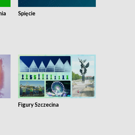
nia
Spięcie
Niedziałkow
Figury Szczecina