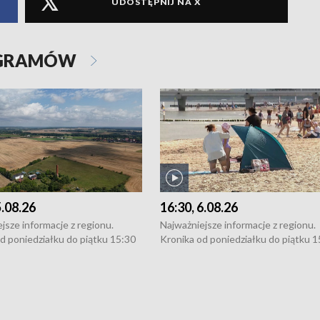
UDOSTĘPNIJ NA X
OGRAMÓW
5.08.26
16:30, 6.08.26
jsze informacje z regionu.
Najważniejsze informacje z regionu.
d poniedziałku do piątku 15:30
Kronika od poniedziałku do piątku 1
16:30 (+ rozmowa), 18:30, 21:30.
(flesz), 16:30 (+ rozmowa), 18:30, 21
y i święta 15:30 i 16:30
W weekendy i święta 15:30 i 16:30
8:30 i 21:30. Dziennikarze czekają
(flesz), 18:30 i 21:30. Dziennikarze c
a zgłoszenia: Szczecin - tel. 91-
na Państwa zgłoszenia: Szczecin - te
0, Koszalin - tel. 94-34-50-054,
4 8-10-400, Koszalin - tel. 94-34-50