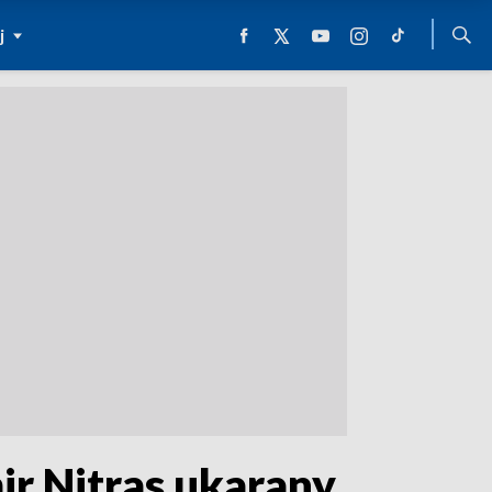
j
r Nitras ukarany