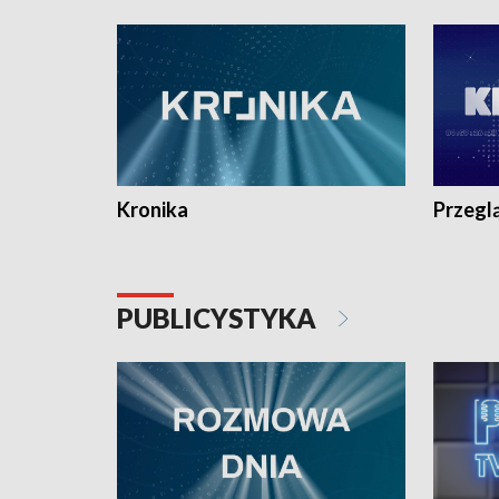
e-mail: kronika@tvp.pl.
e-mail: k
Kronika
Przegl
PUBLICYSTYKA