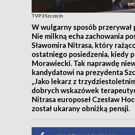
TVP3 Szczecin
W wulgarny sposób przerywał p
Nie milkną echa zachowania po
Sławomira Nitrasa, który rażą
ostatniego posiedzenia, kiedy
Morawiecki. Tak naprawdę niewi
kandydatowi na prezydenta Szcz
„Jako lekarz z trzydziestoletni
dobrych wskazówek terapeuty
Nitrasa europoseł Czesław Hoc
został ukarany obniżką pensji.