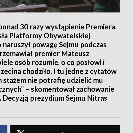
onad 30 razy wystąpienie Premiera.
sła Platformy Obywatelskiej
co naruszył powagę Sejmu podczas
 przemawiał premier Mateusz
ele osób rozumie, o co posłowi i
ecina chodziło. I tu jedne z cytatów
m stażem nie potrafię udzielić mu
cznych” – skomentował zachowanie
. Decyzją prezydium Sejmu Nitras