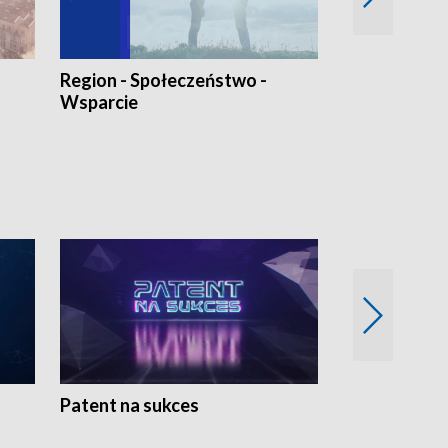
Region - Społeczeństwo -
Bez Barier
Wsparcie
Patent na sukces
Rolnictwo w 