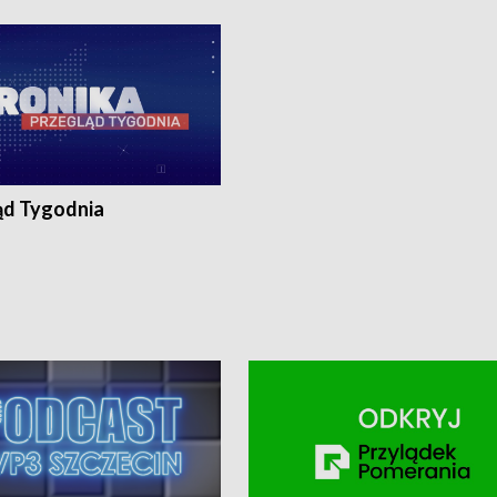
ronika@tvp.pl.
e-mail: kronika@tvp.pl.
ąd Tygodnia