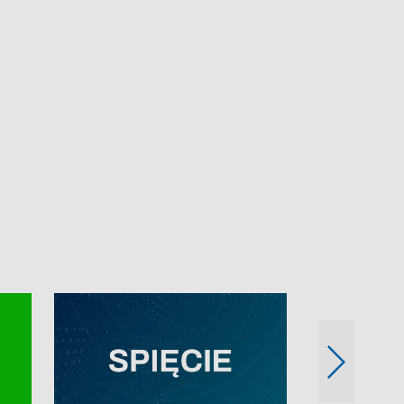
e-mail: kronika@tvp.pl.
e-mail: kronika@t