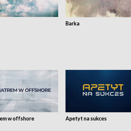
Barka
rem w offshore
Apetyt na sukces