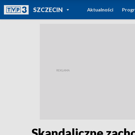
POWRÓT DO
SZCZECIN
Aktualności
Prog
TVP REGIONY
Skandaliczne zach