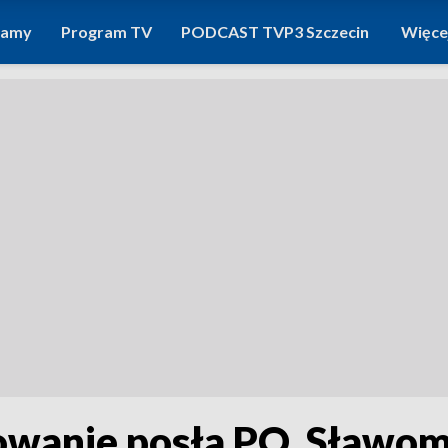
ramy
Program TV
PODCAST TVP3 Szczecin
Więce
owanie posła PO. Sławomi