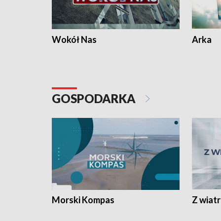
Wokół Nas
Arka
GOSPODARKA
Morski Kompas
Z wiat