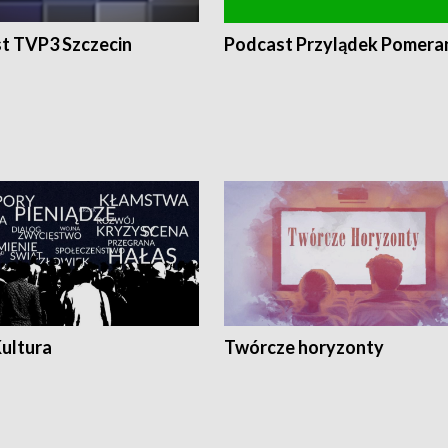
t TVP3 Szczecin
Podcast Przylądek Pomera
Kultura
Twórcze horyzonty