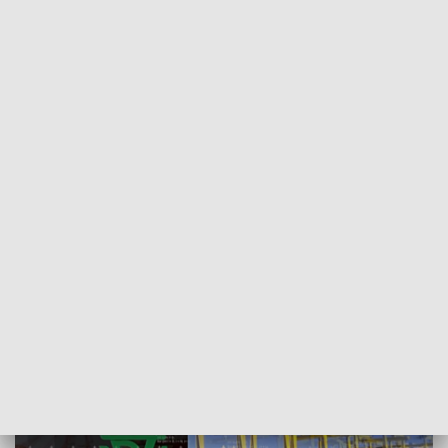
POWRÓT DO
SZCZECIN
TVP REGIONY
Gwarancja bezpieczeństwa na antenie
TVP3 Szczecin
2018-06-10
ms