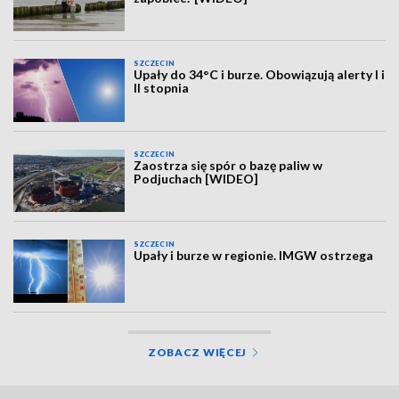
SZCZECIN
Upały do 34°C i burze. Obowiązują alerty I i
II stopnia
SZCZECIN
Zaostrza się spór o bazę paliw w
Podjuchach [WIDEO]
SZCZECIN
Upały i burze w regionie. IMGW ostrzega
ZOBACZ WIĘCEJ