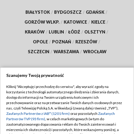
BIAŁYSTOK
/
BYDGOSZCZ
/
GDAŃSK
/
GORZÓW WLKP.
/
KATOWICE
/
KIELCE
/
KRAKÓW
/
LUBLIN
/
ŁÓDŹ
/
OLSZTYN
/
OPOLE
/
POZNAŃ
/
RZESZÓW
/
SZCZECIN
/
WARSZAWA
/
WROCŁAW
Szanujemy Twoją prywatność
Dołącz do nas:
Kliknij "Akceptuję i przechodzę do serwisu", aby wyrazić zgody na
korzystanie z technologii automatycznego śledzenia i zbierania danych,
TVP
dostęp do informacji na Twoim urządzeniu końcowym i ich
Abonament TVP
przechowywanie oraz na przetwarzanie Twoich danych osobowych przez
Regulamin TVP
nas, czyli Telewizję Polską S.A. w likwidacji (zwaną dalej również „TVP”),
Emisja w TVP
Polityka prywatności
Zaufanych Partnerów z IAB* (1201 firm)
oraz pozostałych
Zaufanych
Partnerów TVP (93 firm)
, w celach marketingowych (w tym do
Centrum informacji TVP
Moje zgody
zautomatyzowanego dopasowania reklam do Twoich zainteresowań i
mierzenia ich skuteczności) i pozostałych, które wskazujemy poniżej, a
Naziemna Telewizja Cyfrowa
Pomoc