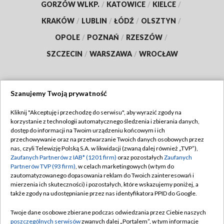
GORZÓW WLKP.
/
KATOWICE
/
KIELCE
/
KRAKÓW
/
LUBLIN
/
ŁÓDŹ
/
OLSZTYN
/
OPOLE
/
POZNAŃ
/
RZESZÓW
/
SZCZECIN
/
WARSZAWA
/
WROCŁAW
Szanujemy Twoją prywatność
Dołącz do nas:
Kliknij "Akceptuję i przechodzę do serwisu", aby wyrazić zgody na
korzystanie z technologii automatycznego śledzenia i zbierania danych,
TVP
dostęp do informacji na Twoim urządzeniu końcowym i ich
Abonament TVP
przechowywanie oraz na przetwarzanie Twoich danych osobowych przez
Regulamin TVP
nas, czyli Telewizję Polską S.A. w likwidacji (zwaną dalej również „TVP”),
Emisja w TVP
Polityka prywatności
Zaufanych Partnerów z IAB* (1201 firm)
oraz pozostałych
Zaufanych
Partnerów TVP (93 firm)
, w celach marketingowych (w tym do
Centrum informacji TVP
Moje zgody
zautomatyzowanego dopasowania reklam do Twoich zainteresowań i
mierzenia ich skuteczności) i pozostałych, które wskazujemy poniżej, a
Naziemna Telewizja Cyfrowa
Pomoc
także zgody na udostępnianie przez nas identyfikatora PPID do Google.
Sklep TVP
Biuro reklamy
Twoje dane osobowe zbierane podczas odwiedzania przez Ciebie naszych
Rada Programowa
Kontakt
poszczególnych serwisów
zwanych dalej „Portalem”, w tym informacje