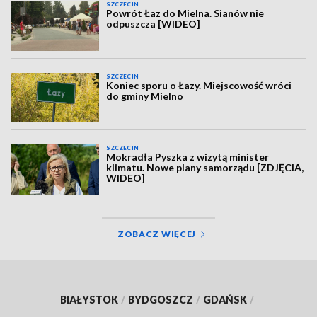
SZCZECIN
Powrót Łaz do Mielna. Sianów nie
odpuszcza [WIDEO]
SZCZECIN
Koniec sporu o Łazy. Miejscowość wróci
do gminy Mielno
SZCZECIN
Mokradła Pyszka z wizytą minister
klimatu. Nowe plany samorządu [ZDJĘCIA,
WIDEO]
ZOBACZ WIĘCEJ
BIAŁYSTOK
/
BYDGOSZCZ
/
GDAŃSK
/