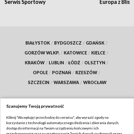
Serwis Sportowy
Europa z Blisk
BIAŁYSTOK
/
BYDGOSZCZ
/
GDAŃSK
/
GORZÓW WLKP.
/
KATOWICE
/
KIELCE
/
KRAKÓW
/
LUBLIN
/
ŁÓDŹ
/
OLSZTYN
/
OPOLE
/
POZNAŃ
/
RZESZÓW
/
SZCZECIN
/
WARSZAWA
/
WROCŁAW
Szanujemy Twoją prywatność
Dołącz do nas:
Kliknij "Akceptuję i przechodzę do serwisu", aby wyrazić zgody na
korzystanie z technologii automatycznego śledzenia i zbierania danych,
TVP
dostęp do informacji na Twoim urządzeniu końcowym i ich
Abonament TVP
przechowywanie oraz na przetwarzanie Twoich danych osobowych przez