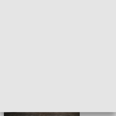
Z indeksem w ręku
Droga po suk
HISTORIA