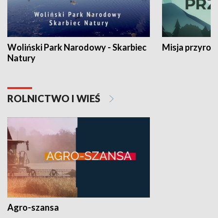
Woliński Park Narodowy - Skarbiec
Misja przyrod
Natury
ROLNICTWO I WIEŚ
Agro-szansa