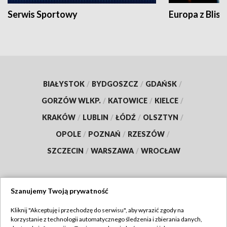
Serwis Sportowy
Europa z Blisk
BIAŁYSTOK
/
BYDGOSZCZ
/
GDAŃSK
/
GORZÓW WLKP.
/
KATOWICE
/
KIELCE
/
KRAKÓW
/
LUBLIN
/
ŁÓDŹ
/
OLSZTYN
/
OPOLE
/
POZNAŃ
/
RZESZÓW
/
SZCZECIN
/
WARSZAWA
/
WROCŁAW
Szanujemy Twoją prywatność
Dołącz do nas:
Kliknij "Akceptuję i przechodzę do serwisu", aby wyrazić zgody na
korzystanie z technologii automatycznego śledzenia i zbierania danych,
TVP