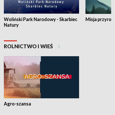
Woliński Park Narodowy - Skarbiec
Misja przyrod
Natury
ROLNICTWO I WIEŚ
Agro-szansa