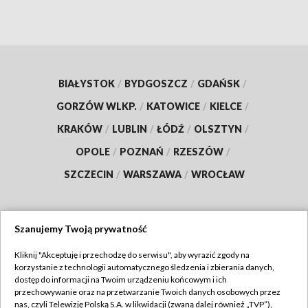
BIAŁYSTOK
/
BYDGOSZCZ
/
GDAŃSK
/
GORZÓW WLKP.
/
KATOWICE
/
KIELCE
/
KRAKÓW
/
LUBLIN
/
ŁÓDŹ
/
OLSZTYN
/
OPOLE
/
POZNAŃ
/
RZESZÓW
/
SZCZECIN
/
WARSZAWA
/
WROCŁAW
Szanujemy Twoją prywatność
Dołącz do nas:
Kliknij "Akceptuję i przechodzę do serwisu", aby wyrazić zgody na
korzystanie z technologii automatycznego śledzenia i zbierania danych,
TVP
dostęp do informacji na Twoim urządzeniu końcowym i ich
Abonament TVP
przechowywanie oraz na przetwarzanie Twoich danych osobowych przez
Regulamin TVP
nas, czyli Telewizję Polską S.A. w likwidacji (zwaną dalej również „TVP”),