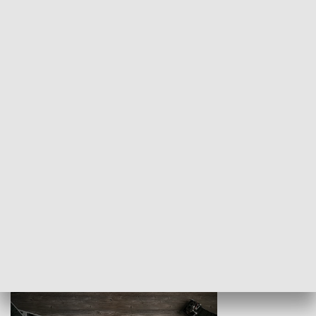
Z indeksem w ręku
Droga po suk
HISTORIA