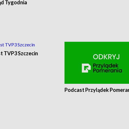
ąd Tygodnia
t TVP3 Szczecin
Podcast Przylądek Pomera