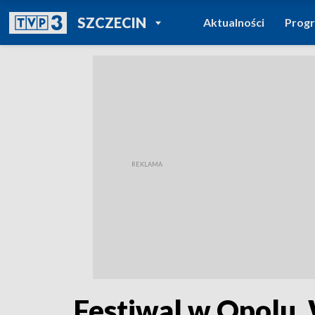
POWRÓT DO
SZCZECIN
Aktualności
Prog
TVP REGIONY
Festiwal w Opolu. 