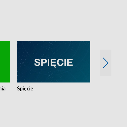
nia
Spięcie
Niedziałkow