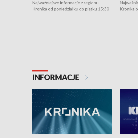
Najważniejsze informacje z regionu.
Najważnie
Kronika od poniedziałku do piątku 15:30
Kronika o
(flesz), 16:30 (+ rozmowa), 18:30, 21:30.
(flesz), 
W weekendy i święta 15:30 i 16:30
W weekend
(flesz), 18:30 i 21:30. Dziennikarze czekają
(flesz), 1
na Państwa zgłoszenia: Szczecin - tel. 91-
na Państw
4 8-10-400, Koszalin - tel. 94-34-50-054,
4 8-10-40
e-mail: kronika@tvp.pl.
e-mail: k
INFORMACJE