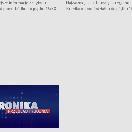
jsze informacje z regionu.
Najważniejsze informacje z regionu.
d poniedziałku do piątku 15:30
Kronika od poniedziałku do piątku 1
16:30 (+ rozmowa), 18:30, 21:30.
(flesz), 16:30 (+ rozmowa), 18:30, 21
y i święta 15:30 i 16:30
W weekendy i święta 15:30 i 16:30
8:30 i 21:30. Dziennikarze czekają
(flesz), 18:30 i 21:30. Dziennikarze c
a zgłoszenia: Szczecin - tel. 91-
na Państwa zgłoszenia: Szczecin - te
0, Koszalin - tel. 94-34-50-054,
4 8-10-400, Koszalin - tel. 94-34-50
ronika@tvp.pl.
e-mail: kronika@tvp.pl.