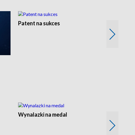
Patent na sukces
Rolnictwo w 
Wynalazki na medal
Era Seniora