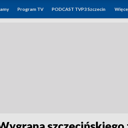
ramy
Program TV
PODCAST TVP3 Szczecin
Więce
Wygrana szczecińskiego 