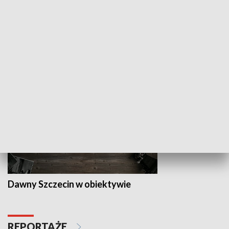
Z indeksem w ręku
Droga po suk
HISTORIA
Dawny Szczecin w obiektywie
REPORTAŻE