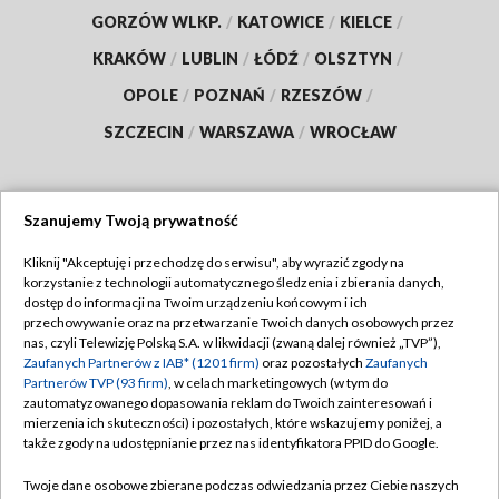
GORZÓW WLKP.
/
KATOWICE
/
KIELCE
/
KRAKÓW
/
LUBLIN
/
ŁÓDŹ
/
OLSZTYN
/
OPOLE
/
POZNAŃ
/
RZESZÓW
/
SZCZECIN
/
WARSZAWA
/
WROCŁAW
Szanujemy Twoją prywatność
Dołącz do nas:
Kliknij "Akceptuję i przechodzę do serwisu", aby wyrazić zgody na
korzystanie z technologii automatycznego śledzenia i zbierania danych,
TVP
dostęp do informacji na Twoim urządzeniu końcowym i ich
Abonament TVP
przechowywanie oraz na przetwarzanie Twoich danych osobowych przez
Regulamin TVP
nas, czyli Telewizję Polską S.A. w likwidacji (zwaną dalej również „TVP”),
Emisja w TVP
Polityka prywatności
Zaufanych Partnerów z IAB* (1201 firm)
oraz pozostałych
Zaufanych
Partnerów TVP (93 firm)
, w celach marketingowych (w tym do
Centrum informacji TVP
Moje zgody
zautomatyzowanego dopasowania reklam do Twoich zainteresowań i
mierzenia ich skuteczności) i pozostałych, które wskazujemy poniżej, a
Naziemna Telewizja Cyfrowa
Pomoc
także zgody na udostępnianie przez nas identyfikatora PPID do Google.
Sklep TVP
Biuro reklamy
Twoje dane osobowe zbierane podczas odwiedzania przez Ciebie naszych