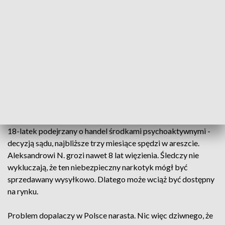
Dwoje nastolatków z Sianowa trafiło do szpitala w
Koszalinie. Kolejna osoba w Szczecinie. Prawdopodobnie
jest też pierwsza ofiara dopalaczy - to 28-latek z
Trzebiatowa, którego ciało wyłowiono z rzeki.
”Duże pobudzenie organizmu” to objawy, jak podkreślają
lekarze - typowe po zażyciu dopalaczy. Znany jest już skład
środka, którym zatruły się młode osoby. Niszczy on
ośrodkowy układ nerwowy i narządy wewnętrzne.
18-latek podejrzany o handel środkami psychoaktywnymi -
decyzją sądu, najbliższe trzy miesiące spędzi w areszcie.
Aleksandrowi N. grozi nawet 8 lat więzienia. Śledczy nie
wykluczają, że ten niebezpieczny narkotyk mógł być
sprzedawany wysyłkowo. Dlatego może wciąż być dostępny
na rynku.
Problem dopalaczy w Polsce narasta. Nic więc dziwnego, że