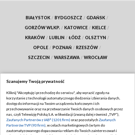
BIAŁYSTOK
/
BYDGOSZCZ
/
GDAŃSK
/
GORZÓW WLKP.
/
KATOWICE
/
KIELCE
/
KRAKÓW
/
LUBLIN
/
ŁÓDŹ
/
OLSZTYN
/
OPOLE
/
POZNAŃ
/
RZESZÓW
/
SZCZECIN
/
WARSZAWA
/
WROCŁAW
Szanujemy Twoją prywatność
Dołącz do nas:
Kliknij "Akceptuję i przechodzę do serwisu", aby wyrazić zgody na
korzystanie z technologii automatycznego śledzenia i zbierania danych,
TVP
dostęp do informacji na Twoim urządzeniu końcowym i ich
Abonament TVP
przechowywanie oraz na przetwarzanie Twoich danych osobowych przez
Regulamin TVP
nas, czyli Telewizję Polską S.A. w likwidacji (zwaną dalej również „TVP”),
Emisja w TVP
Polityka prywatności
Zaufanych Partnerów z IAB* (1201 firm)
oraz pozostałych
Zaufanych
Partnerów TVP (93 firm)
, w celach marketingowych (w tym do
Centrum informacji TVP
Moje zgody
zautomatyzowanego dopasowania reklam do Twoich zainteresowań i