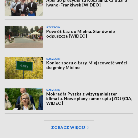
Apel do prezydenta Koszalina. Chodzi o
Iwano-Frankiwsk [WIDEO]
SZCZECIN
Powrót Łaz do Mielna. Sianów nie
odpuszcza [WIDEO]
SZCZECIN
Koniec sporu o Łazy. Miejscowość wróci
do gminy Mielno
SZCZECIN
Mokradła Pyszka z wizytą minister
klimatu. Nowe plany samorządu [ZDJĘCIA,
WIDEO]
ZOBACZ WIĘCEJ