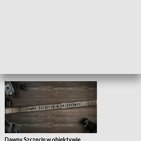
Z indeksem w ręku
Droga po suk
HISTORIA
Dawny Szczecin w obiektywie