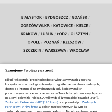
BIAŁYSTOK
/
BYDGOSZCZ
/
GDAŃSK
/
GORZÓW WLKP.
/
KATOWICE
/
KIELCE
/
KRAKÓW
/
LUBLIN
/
ŁÓDŹ
/
OLSZTYN
/
OPOLE
/
POZNAŃ
/
RZESZÓW
/
SZCZECIN
/
WARSZAWA
/
WROCŁAW
Szanujemy Twoją prywatność
Dołącz do nas:
Kliknij "Akceptuję i przechodzę do serwisu", aby wyrazić zgody na
korzystanie z technologii automatycznego śledzenia i zbierania danych,
TVP
dostęp do informacji na Twoim urządzeniu końcowym i ich
Abonament TVP
przechowywanie oraz na przetwarzanie Twoich danych osobowych przez
Regulamin TVP
nas, czyli Telewizję Polską S.A. w likwidacji (zwaną dalej również „TVP”),
Emisja w TVP
Polityka prywatności
Zaufanych Partnerów z IAB* (1201 firm)
oraz pozostałych
Zaufanych
Partnerów TVP (93 firm)
, w celach marketingowych (w tym do
Centrum informacji TVP
Moje zgody
zautomatyzowanego dopasowania reklam do Twoich zainteresowań i