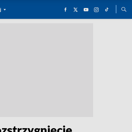
j
ozstrzygnięcie