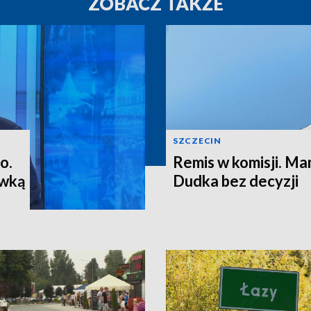
ZOBACZ TAKŻE
SZCZECIN
o.
Remis w komisji. M
ewką
Dudka bez decyzji