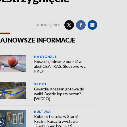
UDOSTĘPNIJ:
AJNOWSZE INFORMACJE
NA SYGNALE
Koszalin jednym z punktów
akcji CBA i KAS. Śledztwo ws.
PKOl
SPORT
Gwardia Koszalin gotowa do
walki. Będzie lepszy sezon?
[WIDEO]
KULTURA
Kobiety i sztuka w Starej
Rzeźni. Ruszyła wystawa
„Śledź mnie” [WIDEO]