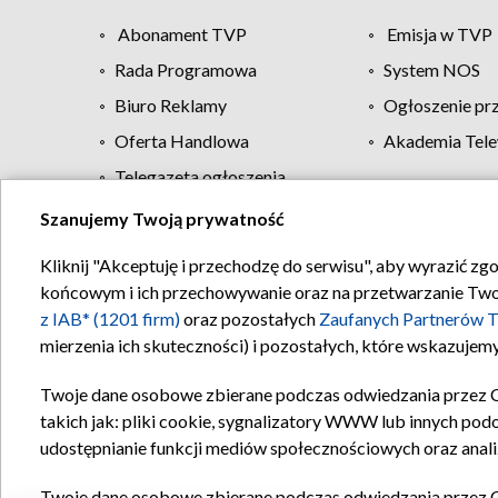
Abonament TVP
Emisja w TVP
Rada Programowa
System NOS
Biuro Reklamy
Ogłoszenie pr
Oferta Handlowa
Akademia Tele
Telegazeta ogłoszenia
Szanujemy Twoją prywatność
Regulamin TVP
Kliknij "Akceptuję i przechodzę do serwisu", aby wyrazić zg
końcowym i ich przechowywanie oraz na przetwarzanie Twoich
z IAB* (1201 firm)
oraz pozostałych
Zaufanych Partnerów T
mierzenia ich skuteczności) i pozostałych, które wskazujemy
Twoje dane osobowe zbierane podczas odwiedzania przez 
takich jak: pliki cookie, sygnalizatory WWW lub innych pod
udostępnianie funkcji mediów społecznościowych oraz anali
Twoje dane osobowe zbierane podczas odwiedzania przez 