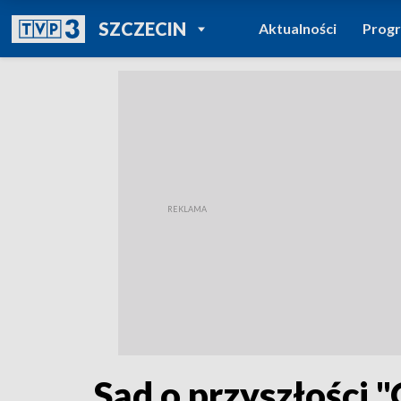
POWRÓT DO
SZCZECIN
Aktualności
Prog
TVP REGIONY
Sąd o przyszłości "