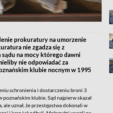
alenie prokuratury na umorzenie
uratura nie zgadza się z
 sądu na mocy którego dawni
mieliby nie odpowiadać za
oznańskim klubie nocnym w 1995
niu schronienia i dostarczeniu broni 3
w poznańskim klubie. Sąd najpierw skazał
a, ale uznał, że przestępstwa dokonali w
zej i karę już odbyli. Mężczyźni wyszli na