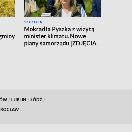
SZCZECIN
Mokradła Pyszka z wizytą
 gminy
minister klimatu. Nowe
plany samorządu [ZDJĘCIA,
WIDEO]
KÓW
/
LUBLIN
/
ŁÓDŹ
/
ROCŁAW