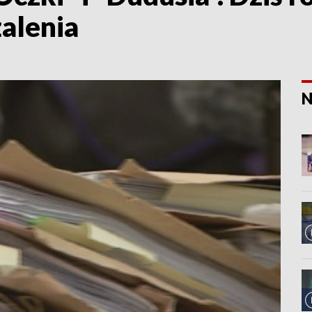
żalenia
N