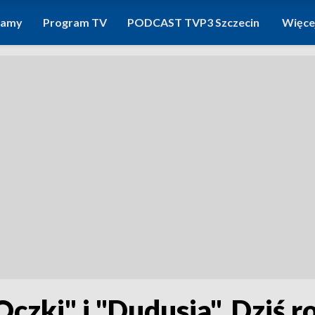
ramy
Program TV
PODCAST TVP3 Szczecin
Więce
Oczki" i "Dudusia". Dziś r