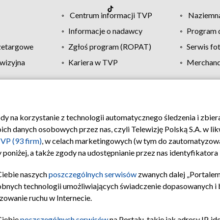
Centrum informacji TVP
Naziemna
Informacje o nadawcy
Program d
zetargowe
Zgłoś program (ROPAT)
Serwis fo
wizyjna
Kariera w TVP
Merchandi
Polityka prywatności
Moje zgody
Pomoc
Biuro re
ody na korzystanie z technologii automatycznego śledzenia i zbie
 danych osobowych przez nas, czyli Telewizję Polską S.A. w likw
VP (93 firm)
, w celach marketingowych (w tym do zautomatyzow
 poniżej, a także zgody na udostępnianie przez nas identyfikator
Ciebie naszych
poszczególnych serwisów
zwanych dalej „Portalem
obnych technologii umożliwiających świadczenie dopasowanych i be
zowanie ruchu w Internecie.
Ciebie
poszczególnych serwisów
na Portalu, takie jak adresy IP, 