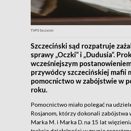
TVP3 Szczecin
Szczeciński sąd rozpatruje zaż
sprawy „Oczki” i „Dudusia”. Prok
wcześniejszym postanowieniem
przywódcy szczecińskiej mafii 
pomocnictwo w zabójstwie w p
roku.
Pomocnictwo miało polegać na udziele
Rosjanom, którzy dokonali zabójstwa 
Marka M. i Marka D. na 15 lat więzieni
trakcie działalności w grupie przestępc