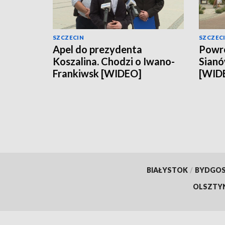
SZCZECIN
SZCZEC
Apel do prezydenta
Powró
Koszalina. Chodzi o Iwano-
Sianó
Frankiwsk [WIDEO]
[WID
BIAŁYSTOK
/
BYDGO
OLSZTY