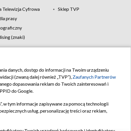
 Telewizja Cyfrowa
Sklep TVP
la prasy
tograficzny
sing (znaki)
klamy
Kontakt
rania danych, dostęp do informacji na Twoim urządzeniu
idacji (zwaną dalej również „TVP”),
Zaufanych Partnerów
anego dopasowania reklam do Twoich zainteresowań i
a PPID do Google.
”, w tym informacje zapisywane za pomocą technologii
zpiecznych usług, personalizację treści oraz reklam,
identyfikatory Twoich urządzeń końcowych i identyfikatory