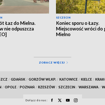
IN
SZCZECIN
t Łaz do Mielna.
Koniec sporu o Łazy.
w nie odpuszcza
Miejscowość wróci do
EO]
Mielno
ZOBACZ WIĘCEJ
SZCZ
/
GDAŃSK
/
GORZÓW WLKP.
/
KATOWICE
/
KIELCE
/
KRA
N
/
OPOLE
/
POZNAŃ
/
RZESZÓW
/
SZCZECIN
/
WARSZAWA
/
W
Dołącz do nas: