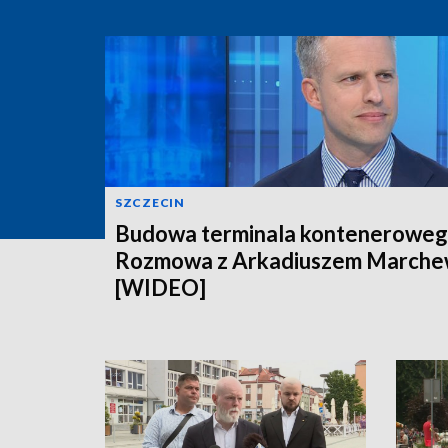
SZCZECIN
Budowa terminala konteneroweg
Rozmowa z Arkadiuszem March
[WIDEO]