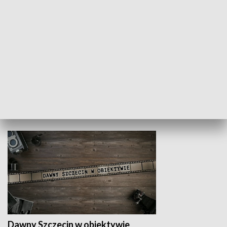
Z indeksem w ręku
Droga po suk
HISTORIA
Dawny Szczecin w obiektywie