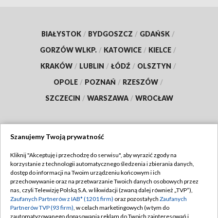
BIAŁYSTOK
/
BYDGOSZCZ
/
GDAŃSK
/
GORZÓW WLKP.
/
KATOWICE
/
KIELCE
/
KRAKÓW
/
LUBLIN
/
ŁÓDŹ
/
OLSZTYN
/
OPOLE
/
POZNAŃ
/
RZESZÓW
/
SZCZECIN
/
WARSZAWA
/
WROCŁAW
Szanujemy Twoją prywatność
Dołącz do nas:
Kliknij "Akceptuję i przechodzę do serwisu", aby wyrazić zgody na
korzystanie z technologii automatycznego śledzenia i zbierania danych,
TVP
dostęp do informacji na Twoim urządzeniu końcowym i ich
Abonament TVP
przechowywanie oraz na przetwarzanie Twoich danych osobowych przez
Regulamin TVP
nas, czyli Telewizję Polską S.A. w likwidacji (zwaną dalej również „TVP”),
Emisja w TVP
Polityka prywatności
Zaufanych Partnerów z IAB* (1201 firm)
oraz pozostałych
Zaufanych
Partnerów TVP (93 firm)
, w celach marketingowych (w tym do
Centrum informacji TVP
Moje zgody
zautomatyzowanego dopasowania reklam do Twoich zainteresowań i