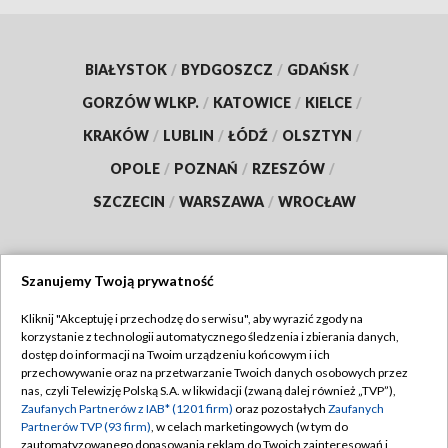
BIAŁYSTOK
/
BYDGOSZCZ
/
GDAŃSK
/
GORZÓW WLKP.
/
KATOWICE
/
KIELCE
/
KRAKÓW
/
LUBLIN
/
ŁÓDŹ
/
OLSZTYN
/
OPOLE
/
POZNAŃ
/
RZESZÓW
/
SZCZECIN
/
WARSZAWA
/
WROCŁAW
Szanujemy Twoją prywatność
Dołącz do nas:
Kliknij "Akceptuję i przechodzę do serwisu", aby wyrazić zgody na
korzystanie z technologii automatycznego śledzenia i zbierania danych,
TVP
dostęp do informacji na Twoim urządzeniu końcowym i ich
Abonament TVP
przechowywanie oraz na przetwarzanie Twoich danych osobowych przez
Regulamin TVP
nas, czyli Telewizję Polską S.A. w likwidacji (zwaną dalej również „TVP”),
Emisja w TVP
Polityka prywatności
Zaufanych Partnerów z IAB* (1201 firm)
oraz pozostałych
Zaufanych
Partnerów TVP (93 firm)
, w celach marketingowych (w tym do
Centrum informacji TVP
Moje zgody
zautomatyzowanego dopasowania reklam do Twoich zainteresowań i