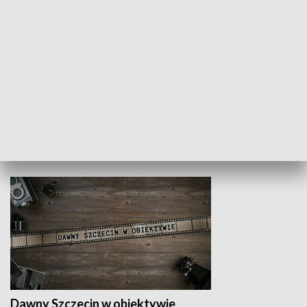
Z indeksem w ręku
Droga po suk
HISTORIA
Dawny Szczecin w obiektywie