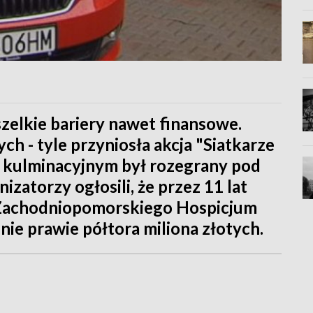
zelkie bariery nawet finansowe.
ch - tyle przyniosła akcja "Siatkarze
m kulminacyjnym był rozegrany pod
zatorzy ogłosili, że przez 11 lat
z Zachodniopomorskiego Hospicjum
inie prawie półtora miliona złotych.