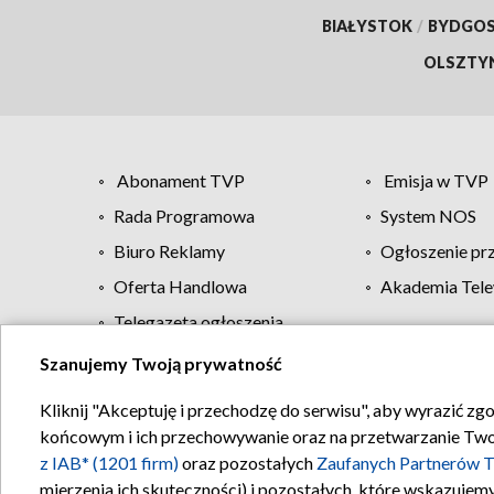
BIAŁYSTOK
/
BYDGO
OLSZTY
Abonament TVP
Emisja w TVP
Rada Programowa
System NOS
Biuro Reklamy
Ogłoszenie pr
Oferta Handlowa
Akademia Tele
Telegazeta ogłoszenia
Szanujemy Twoją prywatność
Regulamin TVP
Kliknij "Akceptuję i przechodzę do serwisu", aby wyrazić zg
końcowym i ich przechowywanie oraz na przetwarzanie Twoich
z IAB* (1201 firm)
oraz pozostałych
Zaufanych Partnerów T
mierzenia ich skuteczności) i pozostałych, które wskazujemy