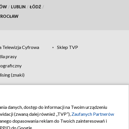
KÓW
/
LUBLIN
/
ŁÓDŹ
/
ROCŁAW
 Telewizja Cyfrowa
Sklep TVP
la prasy
tograficzny
sing (znaki)
klamy
Kontakt
rania danych, dostęp do informacji na Twoim urządzeniu
idacji (zwaną dalej również „TVP”),
Zaufanych Partnerów
anego dopasowania reklam do Twoich zainteresowań i
a PPID do Google.