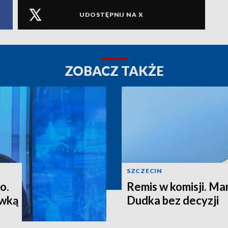
UDOSTĘPNIJ NA X
ZOBACZ TAKŻE
SZCZECIN
o.
Remis w komisji. M
ewką
Dudka bez decyzji