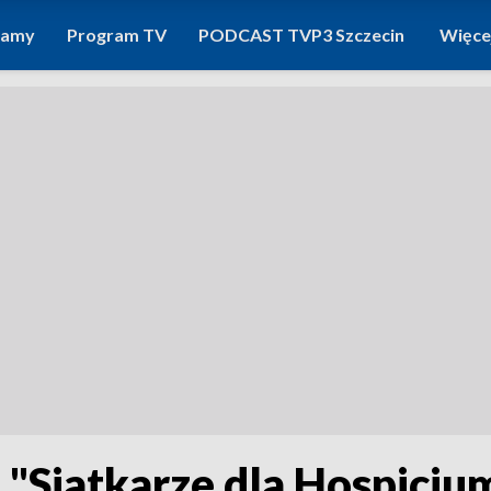
ramy
Program TV
PODCAST TVP3 Szczecin
Więce
i "Siatkarze dla Hospicj