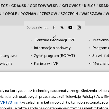
SZCZ
/
GDAŃSK
/
GORZÓW WLKP.
/
KATOWICE
/
KIELCE
/
KRA
N
/
OPOLE
/
POZNAŃ
/
RZESZÓW
/
SZCZECIN
/
WARSZAWA
/
W
Dołącz do nas:
Centrum informacji TVP
Naziemna
Informacje o nadawcy
Program d
zetargowe
Zgłoś program (ROPAT)
Serwis fo
wizyjna
Kariera w TVP
Merchandi
Polityka prywatności
Moje zgody
Pomoc
Biuro re
ody na korzystanie z technologii automatycznego śledzenia i zbie
 danych osobowych przez nas, czyli Telewizję Polską S.A. w likw
VP (93 firm)
, w celach marketingowych (w tym do zautomatyzow
 poniżej, a także zgody na udostępnianie przez nas identyfikator