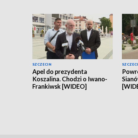
SZCZECIN
SZCZEC
Apel do prezydenta
Powró
Koszalina. Chodzi o Iwano-
Sianó
Frankiwsk [WIDEO]
[WID