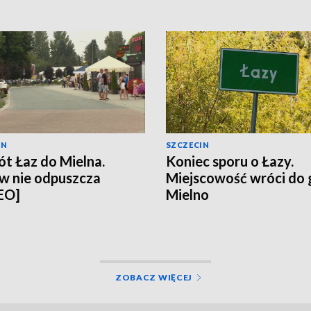
IN
SZCZECIN
t Łaz do Mielna.
Koniec sporu o Łazy.
w nie odpuszcza
Miejscowość wróci do
EO]
Mielno
ZOBACZ WIĘCEJ