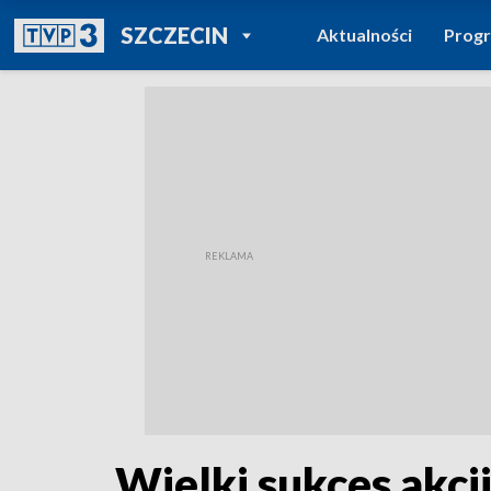
POWRÓT DO
SZCZECIN
Aktualności
Prog
TVP REGIONY
Wielki sukces akcj