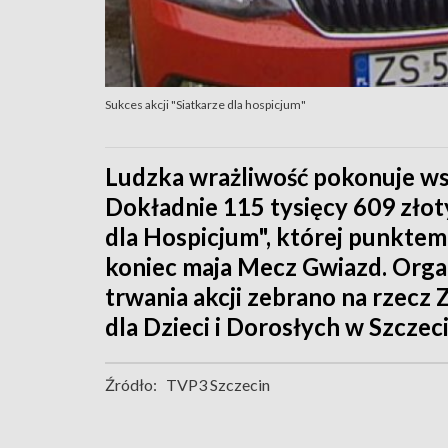
Sukces akcji "Siatkarze dla hospicjum"
Ludzka wrażliwość pokonuje ws
Dokładnie 115 tysięcy 609 złoty
dla Hospicjum", której punkte
koniec maja Mecz Gwiazd. Organi
trwania akcji zebrano na rzec
dla Dzieci i Dorosłych w Szczec
Źródło:
TVP3 Szczecin