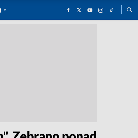
j
um". Zebrano ponad