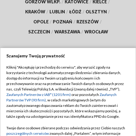
GORZÓW WLKP.
/
KATOWICE
/
KIELCE
/
KRAKÓW
/
LUBLIN
/
ŁÓDŹ
/
OLSZTYN
/
OPOLE
/
POZNAŃ
/
RZESZÓW
/
SZCZECIN
/
WARSZAWA
/
WROCŁAW
Szanujemy Twoją prywatność
Dołącz do nas:
Kliknij "Akceptuję i przechodzę do serwisu", aby wyrazić zgody na
korzystanie z technologii automatycznego śledzenia i zbierania danych,
TVP
dostęp do informacji na Twoim urządzeniu końcowym i ich
Abonament TVP
przechowywanie oraz na przetwarzanie Twoich danych osobowych przez
Regulamin TVP
nas, czyli Telewizję Polską S.A. w likwidacji (zwaną dalej również „TVP”),
Emisja w TVP
Polityka prywatności
Zaufanych Partnerów z IAB* (1201 firm)
oraz pozostałych
Zaufanych
Partnerów TVP (93 firm)
, w celach marketingowych (w tym do
Centrum informacji TVP
Moje zgody
zautomatyzowanego dopasowania reklam do Twoich zainteresowań i
mierzenia ich skuteczności) i pozostałych, które wskazujemy poniżej, a
Naziemna Telewizja Cyfrowa
Pomoc
także zgody na udostępnianie przez nas identyfikatora PPID do Google.
Sklep TVP
Biuro reklamy
Twoje dane osobowe zbierane podczas odwiedzania przez Ciebie naszych
Rada Programowa
Kontakt
poszczególnych serwisów
zwanych dalej „Portalem”, w tym informacje