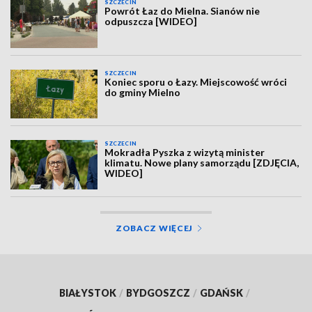
SZCZECIN
Powrót Łaz do Mielna. Sianów nie
odpuszcza [WIDEO]
SZCZECIN
Koniec sporu o Łazy. Miejscowość wróci
do gminy Mielno
SZCZECIN
Mokradła Pyszka z wizytą minister
klimatu. Nowe plany samorządu [ZDJĘCIA,
WIDEO]
ZOBACZ WIĘCEJ
BIAŁYSTOK
/
BYDGOSZCZ
/
GDAŃSK
/