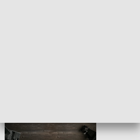
Z indeksem w ręku
Droga po suk
HISTORIA