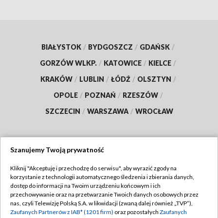
BIAŁYSTOK
/
BYDGOSZCZ
/
GDAŃSK
/
GORZÓW WLKP.
/
KATOWICE
/
KIELCE
/
KRAKÓW
/
LUBLIN
/
ŁÓDŹ
/
OLSZTYN
/
OPOLE
/
POZNAŃ
/
RZESZÓW
/
SZCZECIN
/
WARSZAWA
/
WROCŁAW
Szanujemy Twoją prywatność
Dołącz do nas:
Kliknij "Akceptuję i przechodzę do serwisu", aby wyrazić zgody na
korzystanie z technologii automatycznego śledzenia i zbierania danych,
TVP
dostęp do informacji na Twoim urządzeniu końcowym i ich
Abonament TVP
przechowywanie oraz na przetwarzanie Twoich danych osobowych przez
Regulamin TVP
nas, czyli Telewizję Polską S.A. w likwidacji (zwaną dalej również „TVP”),
Emisja w TVP
Polityka prywatności
Zaufanych Partnerów z IAB* (1201 firm)
oraz pozostałych
Zaufanych