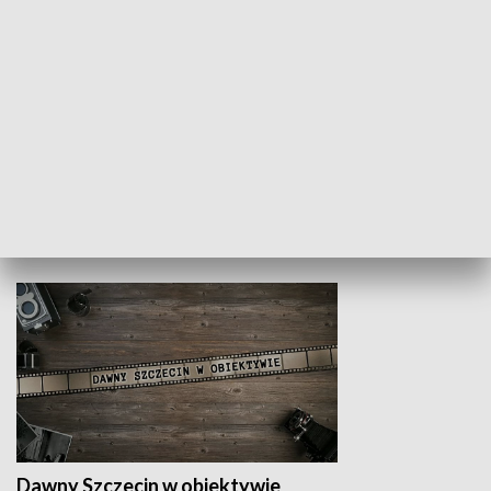
Z indeksem w ręku
Droga po suk
HISTORIA
Dawny Szczecin w obiektywie