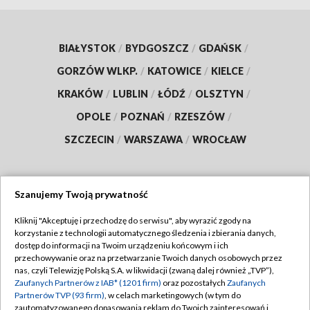
BIAŁYSTOK
/
BYDGOSZCZ
/
GDAŃSK
/
GORZÓW WLKP.
/
KATOWICE
/
KIELCE
/
KRAKÓW
/
LUBLIN
/
ŁÓDŹ
/
OLSZTYN
/
OPOLE
/
POZNAŃ
/
RZESZÓW
/
SZCZECIN
/
WARSZAWA
/
WROCŁAW
Szanujemy Twoją prywatność
Dołącz do nas:
Kliknij "Akceptuję i przechodzę do serwisu", aby wyrazić zgody na
korzystanie z technologii automatycznego śledzenia i zbierania danych,
TVP
dostęp do informacji na Twoim urządzeniu końcowym i ich
Abonament TVP
przechowywanie oraz na przetwarzanie Twoich danych osobowych przez
Regulamin TVP
nas, czyli Telewizję Polską S.A. w likwidacji (zwaną dalej również „TVP”),
Emisja w TVP
Polityka prywatności
Zaufanych Partnerów z IAB* (1201 firm)
oraz pozostałych
Zaufanych
Partnerów TVP (93 firm)
, w celach marketingowych (w tym do
Centrum informacji TVP
Moje zgody
zautomatyzowanego dopasowania reklam do Twoich zainteresowań i