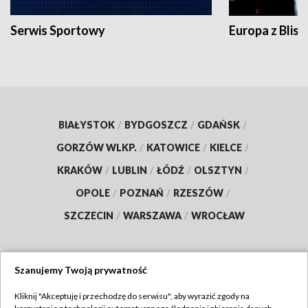
Serwis Sportowy
Europa z Blisk
BIAŁYSTOK
/
BYDGOSZCZ
/
GDAŃSK
/
GORZÓW WLKP.
/
KATOWICE
/
KIELCE
/
KRAKÓW
/
LUBLIN
/
ŁÓDŹ
/
OLSZTYN
/
OPOLE
/
POZNAŃ
/
RZESZÓW
/
SZCZECIN
/
WARSZAWA
/
WROCŁAW
Szanujemy Twoją prywatność
Dołącz do nas:
Kliknij "Akceptuję i przechodzę do serwisu", aby wyrazić zgody na