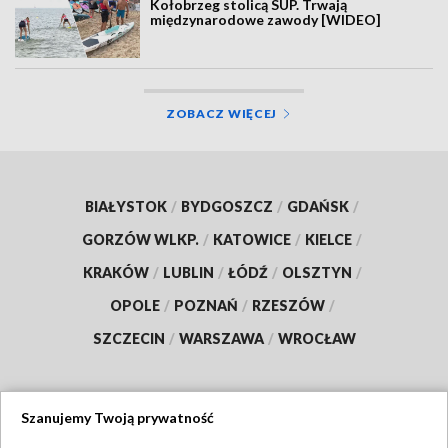
Kołobrzeg stolicą SUP. Trwają
międzynarodowe zawody [WIDEO]
ZOBACZ WIĘCEJ
BIAŁYSTOK
/
BYDGOSZCZ
/
GDAŃSK
/
GORZÓW WLKP.
/
KATOWICE
/
KIELCE
/
KRAKÓW
/
LUBLIN
/
ŁÓDŹ
/
OLSZTYN
/
OPOLE
/
POZNAŃ
/
RZESZÓW
/
SZCZECIN
/
WARSZAWA
/
WROCŁAW
Szanujemy Twoją prywatność
Dołącz do nas: