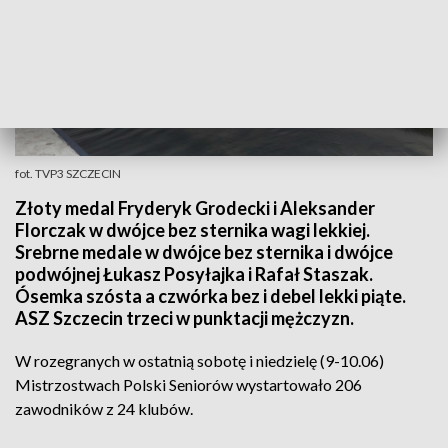
fot. TVP3 SZCZECIN
Złoty medal Fryderyk Grodecki i Aleksander
Florczak w dwójce bez sternika wagi lekkiej.
Srebrne medale w dwójce bez sternika i dwójce
podwójnej Łukasz Posyłajka i Rafał Staszak.
Ósemka szósta a czwórka bez i debel lekki piąte.
ASZ Szczecin trzeci w punktacji mężczyzn.
W rozegranych w ostatnią sobotę i niedzielę (9-10.06)
Mistrzostwach Polski Seniorów wystartowało 206
zawodników z 24 klubów.