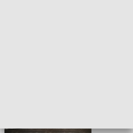
Z indeksem w ręku
Droga po suk
HISTORIA