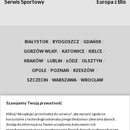
Serwis Sportowy
Europa z Blisk
BIAŁYSTOK
/
BYDGOSZCZ
/
GDAŃSK
/
GORZÓW WLKP.
/
KATOWICE
/
KIELCE
/
KRAKÓW
/
LUBLIN
/
ŁÓDŹ
/
OLSZTYN
/
OPOLE
/
POZNAŃ
/
RZESZÓW
/
SZCZECIN
/
WARSZAWA
/
WROCŁAW
Szanujemy Twoją prywatność
Dołącz do nas:
Kliknij "Akceptuję i przechodzę do serwisu", aby wyrazić zgody na
korzystanie z technologii automatycznego śledzenia i zbierania danych,
TVP
dostęp do informacji na Twoim urządzeniu końcowym i ich
Abonament TVP
przechowywanie oraz na przetwarzanie Twoich danych osobowych przez