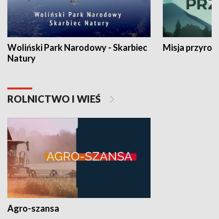
Woliński Park Narodowy - Skarbiec
Misja przyrod
Natury
ROLNICTWO I WIEŚ
Agro-szansa