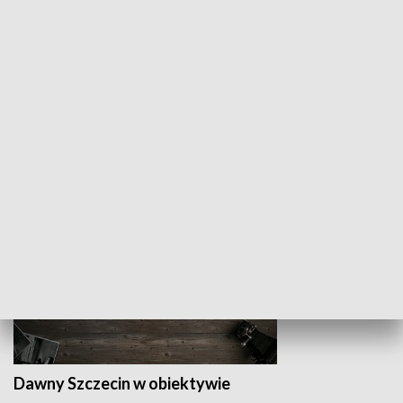
Z indeksem w ręku
Droga po suk
HISTORIA
Dawny Szczecin w obiektywie