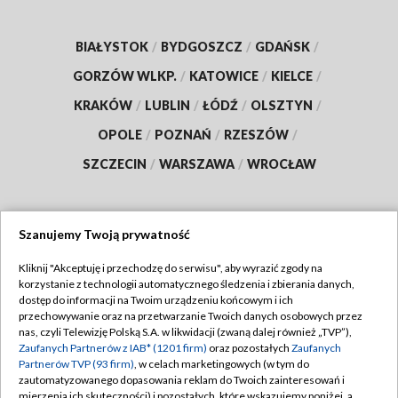
BIAŁYSTOK
/
BYDGOSZCZ
/
GDAŃSK
/
GORZÓW WLKP.
/
KATOWICE
/
KIELCE
/
KRAKÓW
/
LUBLIN
/
ŁÓDŹ
/
OLSZTYN
/
OPOLE
/
POZNAŃ
/
RZESZÓW
/
SZCZECIN
/
WARSZAWA
/
WROCŁAW
Szanujemy Twoją prywatność
Dołącz do nas:
Kliknij "Akceptuję i przechodzę do serwisu", aby wyrazić zgody na
korzystanie z technologii automatycznego śledzenia i zbierania danych,
TVP
dostęp do informacji na Twoim urządzeniu końcowym i ich
Abonament TVP
przechowywanie oraz na przetwarzanie Twoich danych osobowych przez
Regulamin TVP
nas, czyli Telewizję Polską S.A. w likwidacji (zwaną dalej również „TVP”),
Emisja w TVP
Polityka prywatności
Zaufanych Partnerów z IAB* (1201 firm)
oraz pozostałych
Zaufanych
Partnerów TVP (93 firm)
, w celach marketingowych (w tym do
Centrum informacji TVP
Moje zgody
zautomatyzowanego dopasowania reklam do Twoich zainteresowań i
mierzenia ich skuteczności) i pozostałych, które wskazujemy poniżej, a