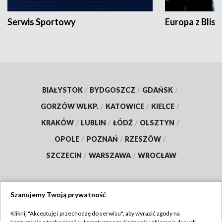
Serwis Sportowy
Europa z Blisk
BIAŁYSTOK
/
BYDGOSZCZ
/
GDAŃSK
/
GORZÓW WLKP.
/
KATOWICE
/
KIELCE
/
KRAKÓW
/
LUBLIN
/
ŁÓDŹ
/
OLSZTYN
/
OPOLE
/
POZNAŃ
/
RZESZÓW
/
SZCZECIN
/
WARSZAWA
/
WROCŁAW
Szanujemy Twoją prywatność
Dołącz do nas:
Kliknij "Akceptuję i przechodzę do serwisu", aby wyrazić zgody na