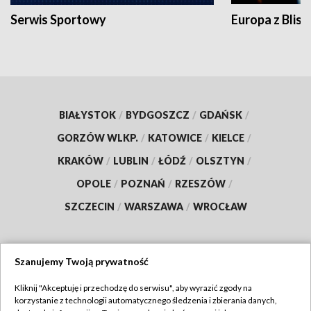
Serwis Sportowy
Europa z Blisk
BIAŁYSTOK
/
BYDGOSZCZ
/
GDAŃSK
/
GORZÓW WLKP.
/
KATOWICE
/
KIELCE
/
KRAKÓW
/
LUBLIN
/
ŁÓDŹ
/
OLSZTYN
/
OPOLE
/
POZNAŃ
/
RZESZÓW
/
SZCZECIN
/
WARSZAWA
/
WROCŁAW
Szanujemy Twoją prywatność
Dołącz do nas:
Kliknij "Akceptuję i przechodzę do serwisu", aby wyrazić zgody na
korzystanie z technologii automatycznego śledzenia i zbierania danych,
TVP