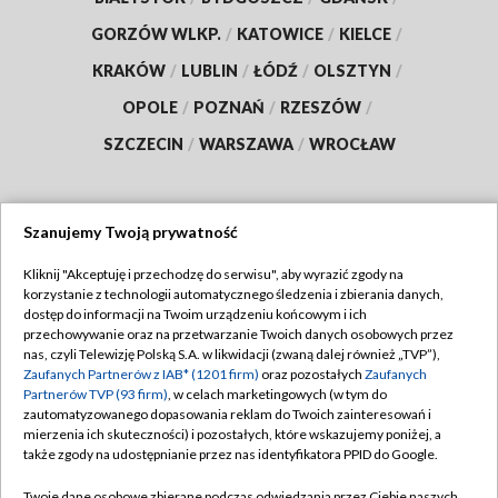
GORZÓW WLKP.
/
KATOWICE
/
KIELCE
/
KRAKÓW
/
LUBLIN
/
ŁÓDŹ
/
OLSZTYN
/
OPOLE
/
POZNAŃ
/
RZESZÓW
/
SZCZECIN
/
WARSZAWA
/
WROCŁAW
Szanujemy Twoją prywatność
Dołącz do nas:
Kliknij "Akceptuję i przechodzę do serwisu", aby wyrazić zgody na
korzystanie z technologii automatycznego śledzenia i zbierania danych,
TVP
dostęp do informacji na Twoim urządzeniu końcowym i ich
Abonament TVP
przechowywanie oraz na przetwarzanie Twoich danych osobowych przez
Regulamin TVP
nas, czyli Telewizję Polską S.A. w likwidacji (zwaną dalej również „TVP”),
Emisja w TVP
Polityka prywatności
Zaufanych Partnerów z IAB* (1201 firm)
oraz pozostałych
Zaufanych
Partnerów TVP (93 firm)
, w celach marketingowych (w tym do
Centrum informacji TVP
Moje zgody
zautomatyzowanego dopasowania reklam do Twoich zainteresowań i
mierzenia ich skuteczności) i pozostałych, które wskazujemy poniżej, a
Naziemna Telewizja Cyfrowa
Pomoc
także zgody na udostępnianie przez nas identyfikatora PPID do Google.
Sklep TVP
Biuro reklamy
Twoje dane osobowe zbierane podczas odwiedzania przez Ciebie naszych