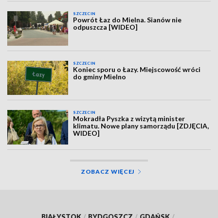
SZCZECIN
Powrót Łaz do Mielna. Sianów nie
odpuszcza [WIDEO]
SZCZECIN
Koniec sporu o Łazy. Miejscowość wróci
do gminy Mielno
SZCZECIN
Mokradła Pyszka z wizytą minister
klimatu. Nowe plany samorządu [ZDJĘCIA,
WIDEO]
ZOBACZ WIĘCEJ
BIAŁYSTOK
/
BYDGOSZCZ
/
GDAŃSK
/