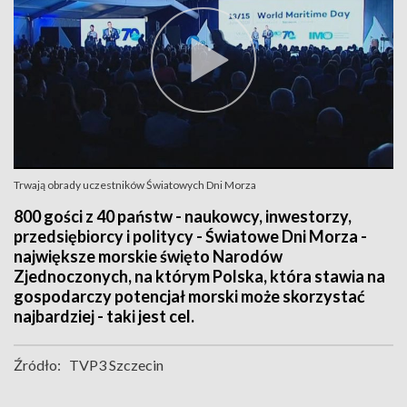
Trwają obrady uczestników Światowych Dni Morza
800 gości z 40 państw - naukowcy, inwestorzy,
przedsiębiorcy i politycy - Światowe Dni Morza -
największe morskie święto Narodów
Zjednoczonych, na którym Polska, która stawia na
gospodarczy potencjał morski może skorzystać
najbardziej - taki jest cel.
Źródło:
TVP3 Szczecin