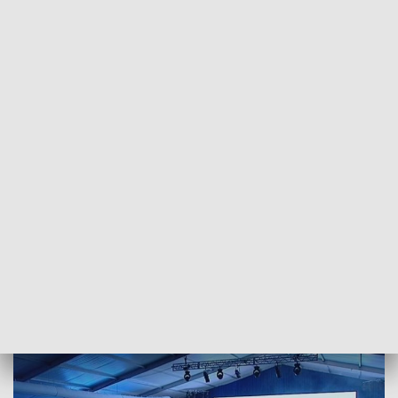
POWRÓT DO
SZCZECIN
TVP REGIONY
Trwają obrady uczestników Światowych
Dni Morza
2018-06-15
Mateusz Burdziński / kb