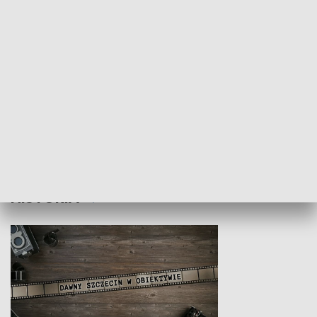
Z indeksem w ręku
Droga po suk
HISTORIA