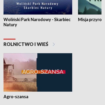
Woliński Park Narodowy - Skarbiec
Misja przyrod
Natury
ROLNICTWO I WIEŚ
Agro-szansa