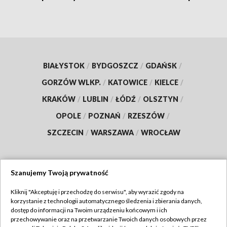
BIAŁYSTOK
/
BYDGOSZCZ
/
GDAŃSK
/
GORZÓW WLKP.
/
KATOWICE
/
KIELCE
/
KRAKÓW
/
LUBLIN
/
ŁÓDŹ
/
OLSZTYN
/
OPOLE
/
POZNAŃ
/
RZESZÓW
/
SZCZECIN
/
WARSZAWA
/
WROCŁAW
Szanujemy Twoją prywatność
Dołącz do nas:
Kliknij "Akceptuję i przechodzę do serwisu", aby wyrazić zgody na
korzystanie z technologii automatycznego śledzenia i zbierania danych,
TVP
dostęp do informacji na Twoim urządzeniu końcowym i ich
Abonament TVP
przechowywanie oraz na przetwarzanie Twoich danych osobowych przez
Regulamin TVP