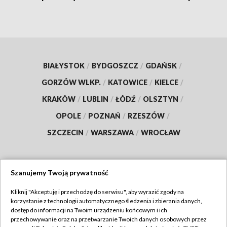
BIAŁYSTOK
/
BYDGOSZCZ
/
GDAŃSK
/
GORZÓW WLKP.
/
KATOWICE
/
KIELCE
/
KRAKÓW
/
LUBLIN
/
ŁÓDŹ
/
OLSZTYN
/
OPOLE
/
POZNAŃ
/
RZESZÓW
/
SZCZECIN
/
WARSZAWA
/
WROCŁAW
Szanujemy Twoją prywatność
Dołącz do nas:
Kliknij "Akceptuję i przechodzę do serwisu", aby wyrazić zgody na
korzystanie z technologii automatycznego śledzenia i zbierania danych,
TVP
dostęp do informacji na Twoim urządzeniu końcowym i ich
Abonament TVP
przechowywanie oraz na przetwarzanie Twoich danych osobowych przez
Regulamin TVP