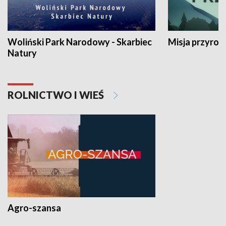
Woliński Park Narodowy - Skarbiec
Misja przyrod
Natury
ROLNICTWO I WIEŚ
Agro-szansa