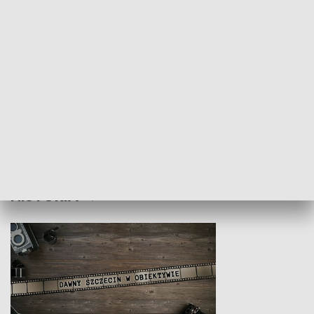
Z indeksem w ręku
Droga po suk
HISTORIA