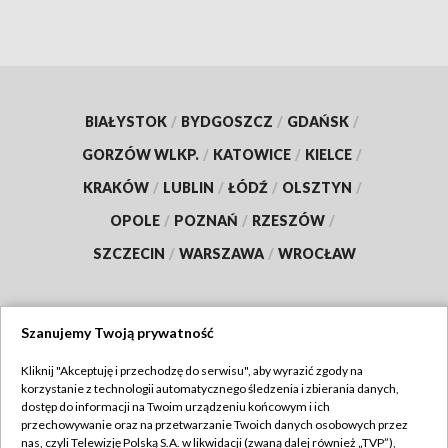
BIAŁYSTOK
/
BYDGOSZCZ
/
GDAŃSK
/
GORZÓW WLKP.
/
KATOWICE
/
KIELCE
/
KRAKÓW
/
LUBLIN
/
ŁÓDŹ
/
OLSZTYN
/
OPOLE
/
POZNAŃ
/
RZESZÓW
/
SZCZECIN
/
WARSZAWA
/
WROCŁAW
Szanujemy Twoją prywatność
Dołącz do nas:
Kliknij "Akceptuję i przechodzę do serwisu", aby wyrazić zgody na
korzystanie z technologii automatycznego śledzenia i zbierania danych,
TVP
dostęp do informacji na Twoim urządzeniu końcowym i ich
Abonament TVP
przechowywanie oraz na przetwarzanie Twoich danych osobowych przez
Regulamin TVP
nas, czyli Telewizję Polską S.A. w likwidacji (zwaną dalej również „TVP”),