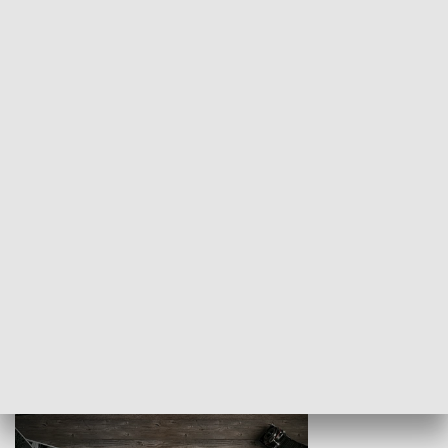
Z indeksem w ręku
Droga po suk
HISTORIA