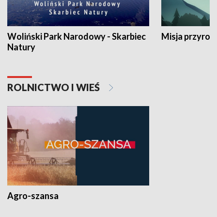
Woliński Park Narodowy - Skarbiec
Misja przyrod
Natury
ROLNICTWO I WIEŚ
Agro-szansa