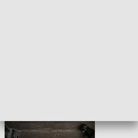
Z indeksem w ręku
Droga po suk
HISTORIA