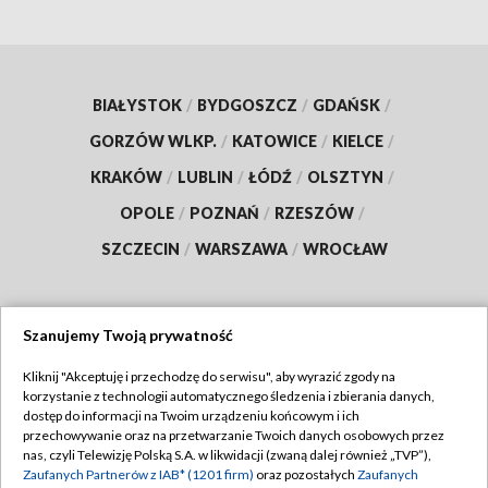
BIAŁYSTOK
/
BYDGOSZCZ
/
GDAŃSK
/
GORZÓW WLKP.
/
KATOWICE
/
KIELCE
/
KRAKÓW
/
LUBLIN
/
ŁÓDŹ
/
OLSZTYN
/
OPOLE
/
POZNAŃ
/
RZESZÓW
/
SZCZECIN
/
WARSZAWA
/
WROCŁAW
Szanujemy Twoją prywatność
Dołącz do nas:
Kliknij "Akceptuję i przechodzę do serwisu", aby wyrazić zgody na
korzystanie z technologii automatycznego śledzenia i zbierania danych,
TVP
dostęp do informacji na Twoim urządzeniu końcowym i ich
Abonament TVP
przechowywanie oraz na przetwarzanie Twoich danych osobowych przez
Regulamin TVP
nas, czyli Telewizję Polską S.A. w likwidacji (zwaną dalej również „TVP”),
Emisja w TVP
Polityka prywatności
Zaufanych Partnerów z IAB* (1201 firm)
oraz pozostałych
Zaufanych