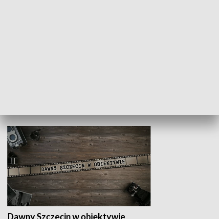
Z indeksem w ręku
Droga po suk
HISTORIA
Dawny Szczecin w obiektywie