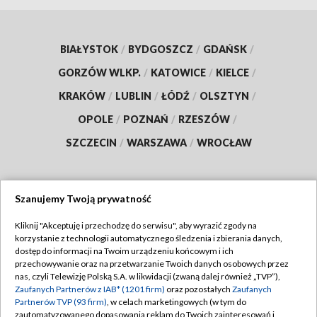
BIAŁYSTOK
/
BYDGOSZCZ
/
GDAŃSK
/
GORZÓW WLKP.
/
KATOWICE
/
KIELCE
/
KRAKÓW
/
LUBLIN
/
ŁÓDŹ
/
OLSZTYN
/
OPOLE
/
POZNAŃ
/
RZESZÓW
/
SZCZECIN
/
WARSZAWA
/
WROCŁAW
Szanujemy Twoją prywatność
Dołącz do nas:
Kliknij "Akceptuję i przechodzę do serwisu", aby wyrazić zgody na
korzystanie z technologii automatycznego śledzenia i zbierania danych,
TVP
dostęp do informacji na Twoim urządzeniu końcowym i ich
Abonament TVP
przechowywanie oraz na przetwarzanie Twoich danych osobowych przez
Regulamin TVP
nas, czyli Telewizję Polską S.A. w likwidacji (zwaną dalej również „TVP”),
Emisja w TVP
Polityka prywatności
Zaufanych Partnerów z IAB* (1201 firm)
oraz pozostałych
Zaufanych
Partnerów TVP (93 firm)
, w celach marketingowych (w tym do
Centrum informacji TVP
Moje zgody
zautomatyzowanego dopasowania reklam do Twoich zainteresowań i