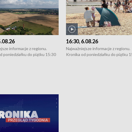
5.08.26
16:30, 6.08.26
jsze informacje z regionu.
Najważniejsze informacje z regionu.
d poniedziałku do piątku 15:30
Kronika od poniedziałku do piątku 1
16:30 (+ rozmowa), 18:30, 21:30.
(flesz), 16:30 (+ rozmowa), 18:30, 21
y i święta 15:30 i 16:30
W weekendy i święta 15:30 i 16:30
8:30 i 21:30. Dziennikarze czekają
(flesz), 18:30 i 21:30. Dziennikarze c
a zgłoszenia: Szczecin - tel. 91-
na Państwa zgłoszenia: Szczecin - te
0, Koszalin - tel. 94-34-50-054,
4 8-10-400, Koszalin - tel. 94-34-50
ronika@tvp.pl.
e-mail: kronika@tvp.pl.