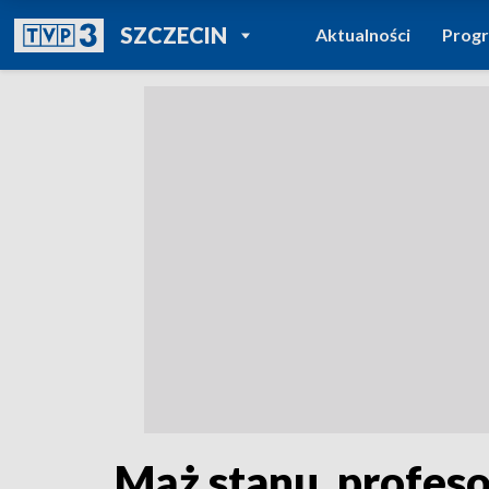
POWRÓT DO
SZCZECIN
Aktualności
Prog
TVP REGIONY
Mąż stanu, profes