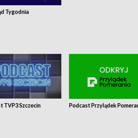
ąd Tygodnia
t TVP3 Szczecin
Podcast Przylądek Pomera