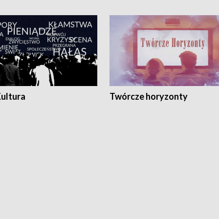
Kultura
Twórcze horyzonty