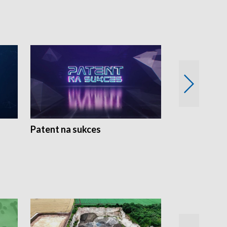
Patent na sukces
Rolnictwo w 