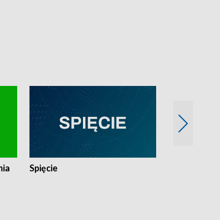
nia
Spięcie
Niedziałkow