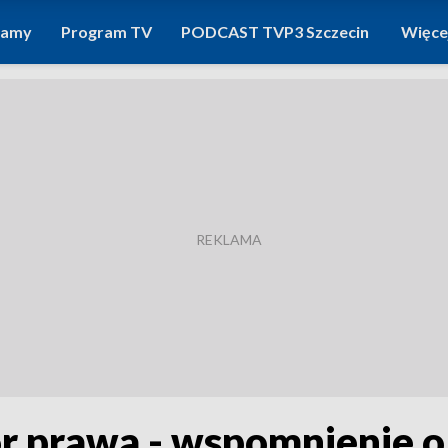
ramy
Program TV
PODCAST TVP3 Szczecin
Więce
or prawa - wspomnienie 