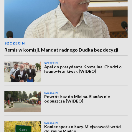
SZCZECIN
Remis w komisji. Mandat radnego Dudka bez decyzji
SZCZECIN
Apel do prezydenta Koszalina. Chodzi o
Iwano-Frankiwsk [WIDEO]
SZCZECIN
Powrót Łaz do Mielna. Sianów nie
odpuszcza [WIDEO]
SZCZECIN
Koniec sporu o Łazy. Miejscowość wróci
do gminy Mielno