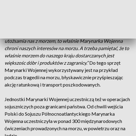
lecia polskiej Marynarki Wojennej. Oprócz dobrej zabawy i
poznawania okrętowych „tajemnic”, podkreślano też rolę jaką
od stu lat odgrywa Polska Marynarka Wojenna.
Kmdr ppor. Jacek Kwiatkowski mówił
„Marynarka Wojenna
utożsamia nas z morzem, to właśnie Marynarka Wojenna
chroni naszych interesów na morzu. A trzeba pamiętać, że to
właśnie morzem do naszego kraju dostarczanych jest
większośc dóbr i produktów z zagranicy.”
Do tego sprzęt
Marynarki Wojennej wykorzystywany jest na przykład
podczas tragedii na morzu, błyskawicznie przyśpieszając
akcję ratunkową i transport poszkodowanych.
Jednostki Marynarki Wojennej uczestniczą też w operacjach
sojuszniczych poza granicami państwa. Od chwili wejścia
Polski do Sojuszu Północnoatlantyckiego Marynarka
Wojenna uczestniczyła w ponad 300 międzynarodowych
ćwiczeniach prowadzonych na morzu, w powietrzu oraz na
lądzie.