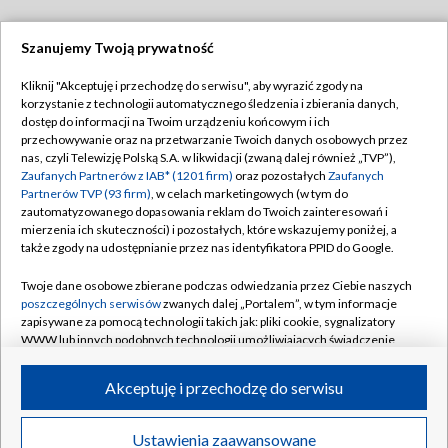
Szanujemy Twoją prywatność
Dołącz do nas:
Kliknij "Akceptuję i przechodzę do serwisu", aby wyrazić zgody na
korzystanie z technologii automatycznego śledzenia i zbierania danych,
TVP
dostęp do informacji na Twoim urządzeniu końcowym i ich
Abonament TVP
przechowywanie oraz na przetwarzanie Twoich danych osobowych przez
Regulamin TVP
nas, czyli Telewizję Polską S.A. w likwidacji (zwaną dalej również „TVP”),
Emisja w TVP
Polityka prywatności
Zaufanych Partnerów z IAB* (1201 firm)
oraz pozostałych
Zaufanych
Partnerów TVP (93 firm)
, w celach marketingowych (w tym do
Centrum informacji TVP
Moje zgody
zautomatyzowanego dopasowania reklam do Twoich zainteresowań i
mierzenia ich skuteczności) i pozostałych, które wskazujemy poniżej, a
Naziemna Telewizja Cyfrowa
Pomoc
także zgody na udostępnianie przez nas identyfikatora PPID do Google.
Sklep TVP
Biuro reklamy
Twoje dane osobowe zbierane podczas odwiedzania przez Ciebie naszych
Rada Programowa
Kontakt
poszczególnych serwisów
zwanych dalej „Portalem”, w tym informacje
zapisywane za pomocą technologii takich jak: pliki cookie, sygnalizatory
System NOS
WWW lub innych podobnych technologii umożliwiających świadczenie
dopasowanych i bezpiecznych usług, personalizację treści oraz reklam,
Informacje o nadawcy
Kanały
udostępnianie funkcji mediów społecznościowych oraz analizowanie
Akceptuję i przechodzę do serwisu
ruchu w Internecie.
Program dla prasy
©2026 Telewizja Polska S.A. w likwidacji
Biuro Reklamy
Twoje dane osobowe zbierane podczas odwiedzania przez Ciebie
Ustawienia zaawansowane