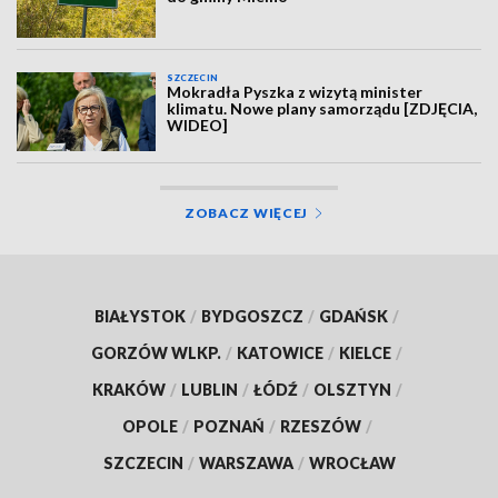
SZCZECIN
Mokradła Pyszka z wizytą minister
klimatu. Nowe plany samorządu [ZDJĘCIA,
WIDEO]
ZOBACZ WIĘCEJ
BIAŁYSTOK
/
BYDGOSZCZ
/
GDAŃSK
/
GORZÓW WLKP.
/
KATOWICE
/
KIELCE
/
KRAKÓW
/
LUBLIN
/
ŁÓDŹ
/
OLSZTYN
/
OPOLE
/
POZNAŃ
/
RZESZÓW
/
SZCZECIN
/
WARSZAWA
/
WROCŁAW