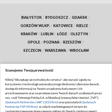
BIAŁYSTOK
/
BYDGOSZCZ
/
GDAŃSK
/
GORZÓW WLKP.
/
KATOWICE
/
KIELCE
/
KRAKÓW
/
LUBLIN
/
ŁÓDŹ
/
OLSZTYN
/
OPOLE
/
POZNAŃ
/
RZESZÓW
/
SZCZECIN
/
WARSZAWA
/
WROCŁAW
Szanujemy Twoją prywatność
Dołącz do nas:
Kliknij "Akceptuję i przechodzę do serwisu", aby wyrazić zgody na
korzystanie z technologii automatycznego śledzenia i zbierania danych,
TVP
dostęp do informacji na Twoim urządzeniu końcowym i ich
Abonament TVP
przechowywanie oraz na przetwarzanie Twoich danych osobowych przez
Regulamin TVP
nas, czyli Telewizję Polską S.A. w likwidacji (zwaną dalej również „TVP”),
Emisja w TVP
Polityka prywatności
Zaufanych Partnerów z IAB* (1201 firm)
oraz pozostałych
Zaufanych
Partnerów TVP (93 firm)
, w celach marketingowych (w tym do
Centrum informacji TVP
Moje zgody
zautomatyzowanego dopasowania reklam do Twoich zainteresowań i