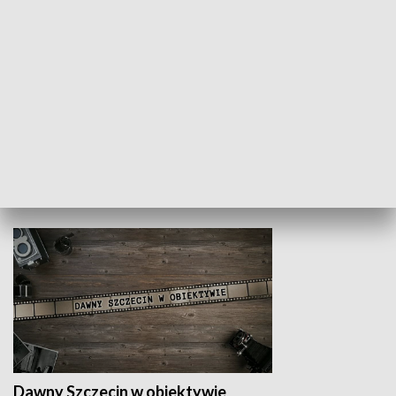
Z indeksem w ręku
Droga po suk
HISTORIA
Dawny Szczecin w obiektywie