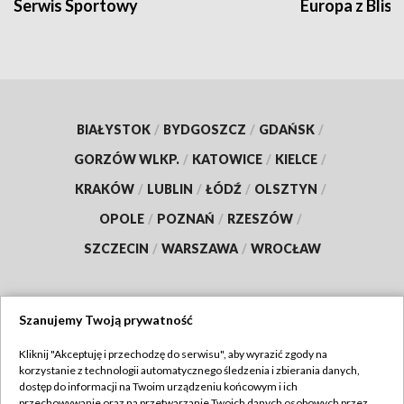
Serwis Sportowy
Europa z Blisk
BIAŁYSTOK
/
BYDGOSZCZ
/
GDAŃSK
/
GORZÓW WLKP.
/
KATOWICE
/
KIELCE
/
KRAKÓW
/
LUBLIN
/
ŁÓDŹ
/
OLSZTYN
/
OPOLE
/
POZNAŃ
/
RZESZÓW
/
SZCZECIN
/
WARSZAWA
/
WROCŁAW
Szanujemy Twoją prywatność
Dołącz do nas:
Kliknij "Akceptuję i przechodzę do serwisu", aby wyrazić zgody na
korzystanie z technologii automatycznego śledzenia i zbierania danych,
TVP
dostęp do informacji na Twoim urządzeniu końcowym i ich
Abonament TVP
przechowywanie oraz na przetwarzanie Twoich danych osobowych przez