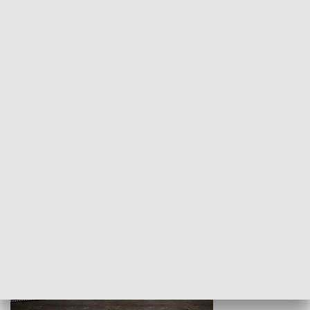
Z indeksem w ręku
Droga po suk
HISTORIA