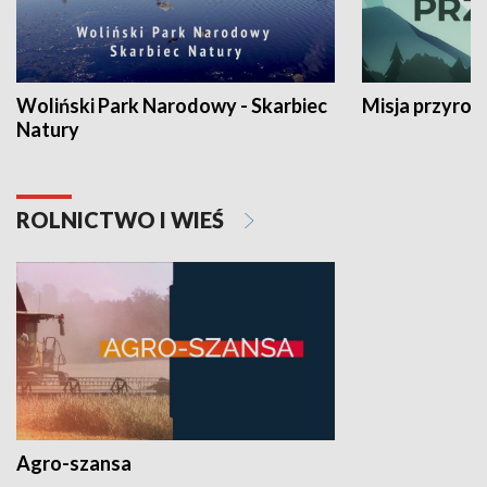
Woliński Park Narodowy - Skarbiec
Misja przyrod
Natury
ROLNICTWO I WIEŚ
Agro-szansa