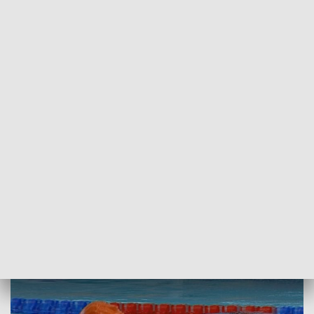
POWRÓT DO
SZCZECIN
TVP REGIONY
Mistrzostwa Polski w ratownictwie
wodnym
2018-06-17
Sławomir Pankowski/MJ