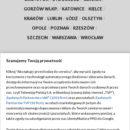
GORZÓW WLKP.
/
KATOWICE
/
KIELCE
/
KRAKÓW
/
LUBLIN
/
ŁÓDŹ
/
OLSZTYN
/
OPOLE
/
POZNAŃ
/
RZESZÓW
/
SZCZECIN
/
WARSZAWA
/
WROCŁAW
Szanujemy Twoją prywatność
Dołącz do nas:
Kliknij "Akceptuję i przechodzę do serwisu", aby wyrazić zgody na
korzystanie z technologii automatycznego śledzenia i zbierania danych,
TVP
dostęp do informacji na Twoim urządzeniu końcowym i ich
Abonament TVP
przechowywanie oraz na przetwarzanie Twoich danych osobowych przez
Regulamin TVP
nas, czyli Telewizję Polską S.A. w likwidacji (zwaną dalej również „TVP”),
Emisja w TVP
Polityka prywatności
Zaufanych Partnerów z IAB* (1201 firm)
oraz pozostałych
Zaufanych
Partnerów TVP (93 firm)
, w celach marketingowych (w tym do
Centrum informacji TVP
Moje zgody
zautomatyzowanego dopasowania reklam do Twoich zainteresowań i
mierzenia ich skuteczności) i pozostałych, które wskazujemy poniżej, a
Naziemna Telewizja Cyfrowa
Pomoc
także zgody na udostępnianie przez nas identyfikatora PPID do Google.
Sklep TVP
Biuro reklamy
Twoje dane osobowe zbierane podczas odwiedzania przez Ciebie naszych