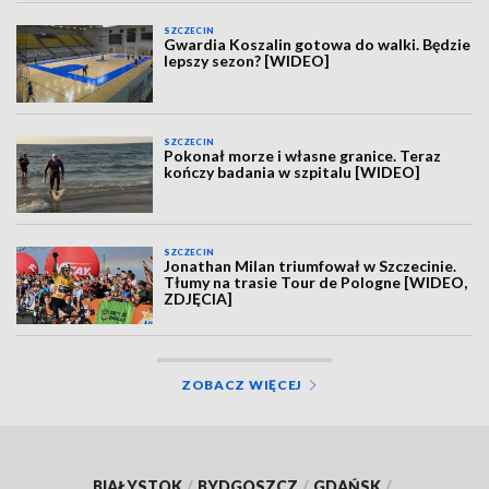
SZCZECIN
Gwardia Koszalin gotowa do walki. Będzie
lepszy sezon? [WIDEO]
SZCZECIN
Pokonał morze i własne granice. Teraz
kończy badania w szpitalu [WIDEO]
SZCZECIN
Jonathan Milan triumfował w Szczecinie.
Tłumy na trasie Tour de Pologne [WIDEO,
ZDJĘCIA]
ZOBACZ WIĘCEJ
BIAŁYSTOK
/
BYDGOSZCZ
/
GDAŃSK
/