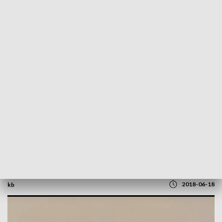
POWRÓT DO
SZCZECIN
TVP REGIONY
Wyjątkowa parada okrętów. 100-lecie
Marynarki Wojennej
2018-06-18
kb