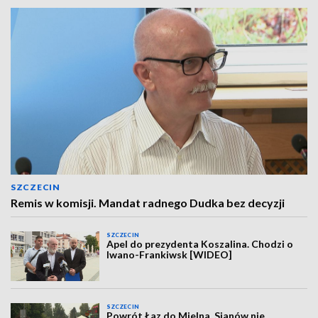
SZCZECIN
Remis w komisji. Mandat radnego Dudka bez decyzji
SZCZECIN
Apel do prezydenta Koszalina. Chodzi o
Iwano-Frankiwsk [WIDEO]
SZCZECIN
Powrót Łaz do Mielna. Sianów nie