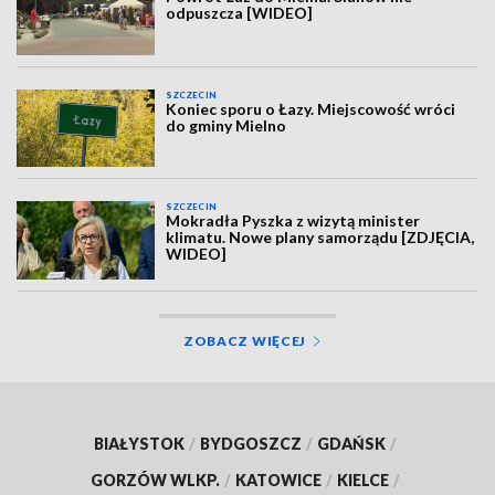
odpuszcza [WIDEO]
SZCZECIN
Koniec sporu o Łazy. Miejscowość wróci
do gminy Mielno
SZCZECIN
Mokradła Pyszka z wizytą minister
klimatu. Nowe plany samorządu [ZDJĘCIA,
WIDEO]
ZOBACZ WIĘCEJ
BIAŁYSTOK
/
BYDGOSZCZ
/
GDAŃSK
/
GORZÓW WLKP.
/
KATOWICE
/
KIELCE
/