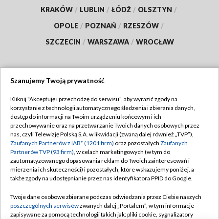
KRAKÓW
/
LUBLIN
/
ŁÓDŹ
/
OLSZTYN
/
OPOLE
/
POZNAŃ
/
RZESZÓW
/
SZCZECIN
/
WARSZAWA
/
WROCŁAW
Szanujemy Twoją prywatność
Dołącz do nas:
Kliknij "Akceptuję i przechodzę do serwisu", aby wyrazić zgody na
korzystanie z technologii automatycznego śledzenia i zbierania danych,
TVP
dostęp do informacji na Twoim urządzeniu końcowym i ich
Abonament TVP
przechowywanie oraz na przetwarzanie Twoich danych osobowych przez
Regulamin TVP
nas, czyli Telewizję Polską S.A. w likwidacji (zwaną dalej również „TVP”),
Emisja w TVP
Polityka prywatności
Zaufanych Partnerów z IAB* (1201 firm)
oraz pozostałych
Zaufanych
Partnerów TVP (93 firm)
, w celach marketingowych (w tym do
Centrum informacji TVP
Moje zgody
zautomatyzowanego dopasowania reklam do Twoich zainteresowań i
mierzenia ich skuteczności) i pozostałych, które wskazujemy poniżej, a
Naziemna Telewizja Cyfrowa
Pomoc
także zgody na udostępnianie przez nas identyfikatora PPID do Google.
Sklep TVP
Biuro reklamy
Twoje dane osobowe zbierane podczas odwiedzania przez Ciebie naszych
Rada Programowa
Kontakt
poszczególnych serwisów
zwanych dalej „Portalem”, w tym informacje
zapisywane za pomocą technologii takich jak: pliki cookie, sygnalizatory