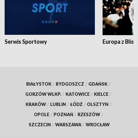
Serwis Sportowy
Europa z Blisk
BIAŁYSTOK
/
BYDGOSZCZ
/
GDAŃSK
/
GORZÓW WLKP.
/
KATOWICE
/
KIELCE
/
KRAKÓW
/
LUBLIN
/
ŁÓDŹ
/
OLSZTYN
/
OPOLE
/
POZNAŃ
/
RZESZÓW
/
SZCZECIN
/
WARSZAWA
/
WROCŁAW