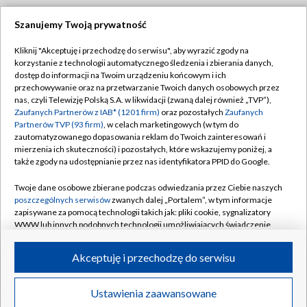
Szanujemy Twoją prywatność
Dołącz do nas:
Kliknij "Akceptuję i przechodzę do serwisu", aby wyrazić zgody na
korzystanie z technologii automatycznego śledzenia i zbierania danych,
TVP
dostęp do informacji na Twoim urządzeniu końcowym i ich
Abonament TVP
przechowywanie oraz na przetwarzanie Twoich danych osobowych przez
Regulamin TVP
nas, czyli Telewizję Polską S.A. w likwidacji (zwaną dalej również „TVP”),
Emisja w TVP
Polityka prywatności
Zaufanych Partnerów z IAB* (1201 firm)
oraz pozostałych
Zaufanych
Partnerów TVP (93 firm)
, w celach marketingowych (w tym do
Centrum informacji TVP
Moje zgody
zautomatyzowanego dopasowania reklam do Twoich zainteresowań i
mierzenia ich skuteczności) i pozostałych, które wskazujemy poniżej, a
Naziemna Telewizja Cyfrowa
Pomoc
także zgody na udostępnianie przez nas identyfikatora PPID do Google.
Sklep TVP
Biuro reklamy
Twoje dane osobowe zbierane podczas odwiedzania przez Ciebie naszych
Rada Programowa
Kontakt
poszczególnych serwisów
zwanych dalej „Portalem”, w tym informacje
zapisywane za pomocą technologii takich jak: pliki cookie, sygnalizatory
System NOS
WWW lub innych podobnych technologii umożliwiających świadczenie
dopasowanych i bezpiecznych usług, personalizację treści oraz reklam,
Informacje o nadawcy
Kanały
udostępnianie funkcji mediów społecznościowych oraz analizowanie
Akceptuję i przechodzę do serwisu
ruchu w Internecie.
Program dla prasy
©2026 Telewizja Polska S.A. w likwidacji
Biuro Reklamy
Twoje dane osobowe zbierane podczas odwiedzania przez Ciebie
Ustawienia zaawansowane
poszczególnych serwisów
na Portalu, takie jak adresy IP, identyfikatory