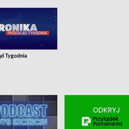
ronika@tvp.pl.
e-mail: kronika@tvp.pl.
ąd Tygodnia