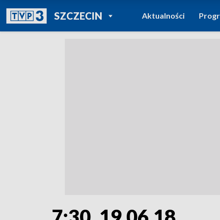
POWRÓT DO
SZCZECIN
Aktualności
Prog
TVP REGIONY
7:30, 19.06.18