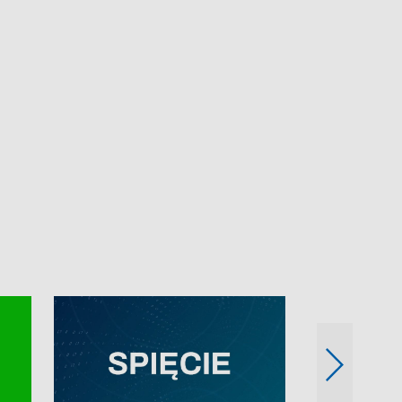
e-mail: kronika@tvp.pl.
e-mail: kronika@t