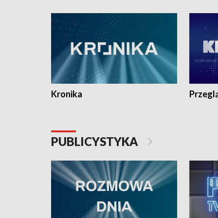
e-mail: kronika@tvp.pl.
e-mail: k
Kronika
Przegl
PUBLICYSTYKA