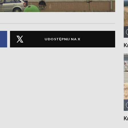
UDOSTĘPNIJ NA X
K
K