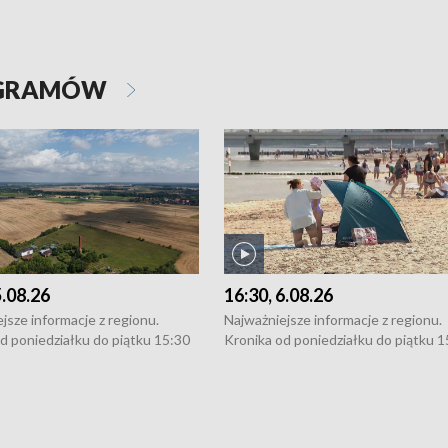
OGRAMÓW
5.08.26
16:30, 6.08.26
jsze informacje z regionu.
Najważniejsze informacje z regionu.
d poniedziałku do piątku 15:30
Kronika od poniedziałku do piątku 1
16:30 (+ rozmowa), 18:30, 21:30.
(flesz), 16:30 (+ rozmowa), 18:30, 21
y i święta 15:30 i 16:30
W weekendy i święta 15:30 i 16:30
8:30 i 21:30. Dziennikarze czekają
(flesz), 18:30 i 21:30. Dziennikarze c
a zgłoszenia: Szczecin - tel. 91-
na Państwa zgłoszenia: Szczecin - te
0, Koszalin - tel. 94-34-50-054,
4 8-10-400, Koszalin - tel. 94-34-50