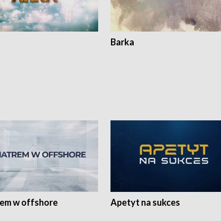
Barka
rem w offshore
Apetyt na sukces