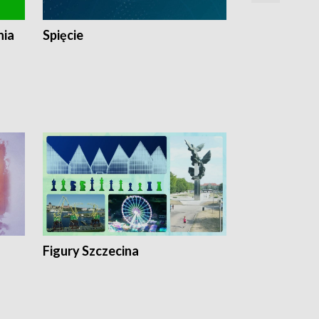
nia
Spięcie
Niedziałkow
Figury Szczecina