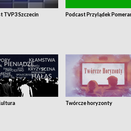
t TVP3 Szczecin
Podcast Przylądek Pomera
Kultura
Twórcze horyzonty