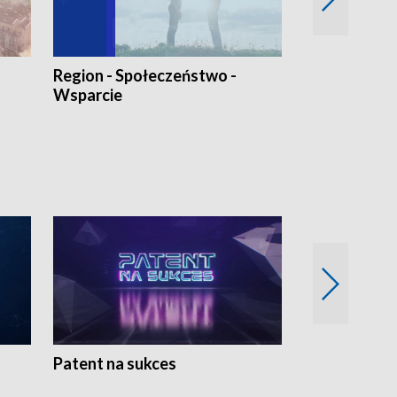
Region - Społeczeństwo -
Bez Barier
Wsparcie
Patent na sukces
Rolnictwo w 