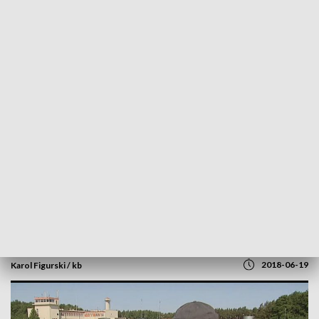
POWRÓT DO
SZCZECIN
TVP REGIONY
Wyjątkowy strażnik na lotnisku
wojskowym w Darłowie
2018-06-19
Karol Figurski / kb