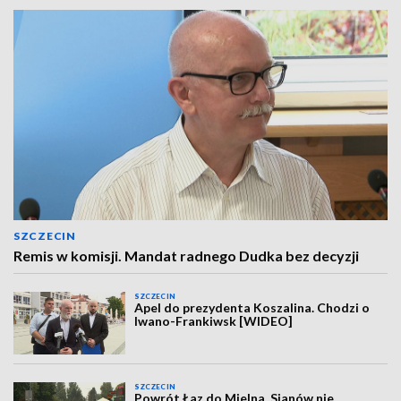
SZCZECIN
Remis w komisji. Mandat radnego Dudka bez decyzji
SZCZECIN
Apel do prezydenta Koszalina. Chodzi o
Iwano-Frankiwsk [WIDEO]
SZCZECIN
Powrót Łaz do Mielna. Sianów nie