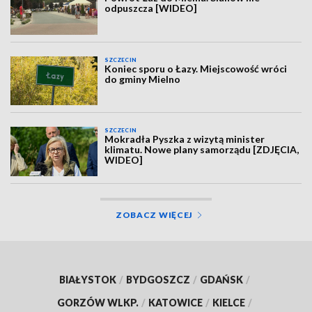
odpuszcza [WIDEO]
SZCZECIN
Koniec sporu o Łazy. Miejscowość wróci
do gminy Mielno
SZCZECIN
Mokradła Pyszka z wizytą minister
klimatu. Nowe plany samorządu [ZDJĘCIA,
WIDEO]
ZOBACZ WIĘCEJ
BIAŁYSTOK
/
BYDGOSZCZ
/
GDAŃSK
/
GORZÓW WLKP.
/
KATOWICE
/
KIELCE
/