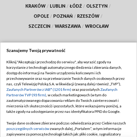
KRAKÓW
/
LUBLIN
/
ŁÓDŹ
/
OLSZTYN
/
OPOLE
/
POZNAŃ
/
RZESZÓW
/
SZCZECIN
/
WARSZAWA
/
WROCŁAW
Szanujemy Twoją prywatność
Dołącz do nas:
Kliknij "Akceptuję i przechodzę do serwisu", aby wyrazić zgody na
korzystanie z technologii automatycznego śledzenia i zbierania danych,
TVP
dostęp do informacji na Twoim urządzeniu końcowym i ich
Abonament TVP
przechowywanie oraz na przetwarzanie Twoich danych osobowych przez
Regulamin TVP
nas, czyli Telewizję Polską S.A. w likwidacji (zwaną dalej również „TVP”),
Emisja w TVP
Polityka prywatności
Zaufanych Partnerów z IAB* (1201 firm)
oraz pozostałych
Zaufanych
Partnerów TVP (93 firm)
, w celach marketingowych (w tym do
Centrum informacji TVP
Moje zgody
zautomatyzowanego dopasowania reklam do Twoich zainteresowań i
mierzenia ich skuteczności) i pozostałych, które wskazujemy poniżej, a
Naziemna Telewizja Cyfrowa
Pomoc
także zgody na udostępnianie przez nas identyfikatora PPID do Google.
Sklep TVP
Biuro reklamy
Twoje dane osobowe zbierane podczas odwiedzania przez Ciebie naszych
Rada Programowa
Kontakt
poszczególnych serwisów
zwanych dalej „Portalem”, w tym informacje
zapisywane za pomocą technologii takich jak: pliki cookie, sygnalizatory