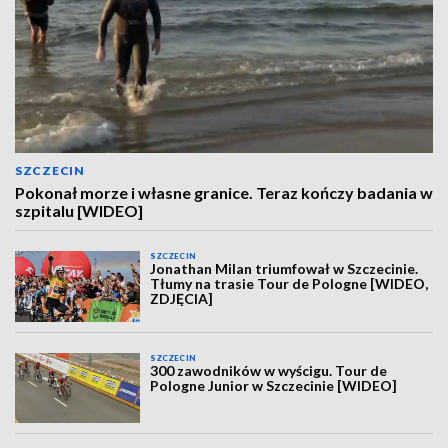
SZCZECIN
Pokonał morze i własne granice. Teraz kończy badania w
szpitalu [WIDEO]
SZCZECIN
Jonathan Milan triumfował w Szczecinie.
Tłumy na trasie Tour de Pologne [WIDEO,
ZDJĘCIA]
SZCZECIN
300 zawodników w wyścigu. Tour de
Pologne Junior w Szczecinie [WIDEO]