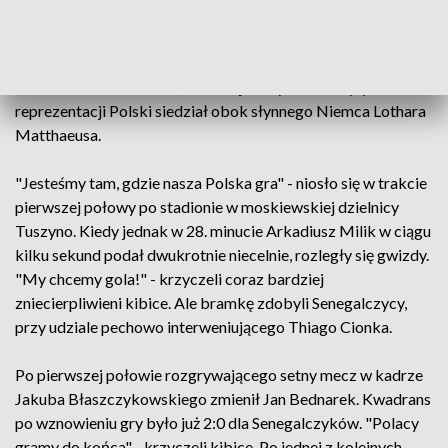
godzinę przed meczem deszcz, a jeszcze bardziej otuchę w
ich serca wlał przemawiający krótko przed meczem - jako
gość FIFA - Władysław Żmuda, uczestnik czterech mundiali
(1974, 1978, 1982, 1986). Później na trybunach były obrońca
reprezentacji Polski siedział obok słynnego Niemca Lothara
Matthaeusa.
"Jesteśmy tam, gdzie nasza Polska gra" - niosło się w trakcie
pierwszej połowy po stadionie w moskiewskiej dzielnicy
Tuszyno. Kiedy jednak w 28. minucie Arkadiusz Milik w ciągu
kilku sekund podał dwukrotnie niecelnie, rozległy się gwizdy.
"My chcemy gola!" - krzyczeli coraz bardziej
zniecierpliwieni kibice. Ale bramkę zdobyli Senegalczycy,
przy udziale pechowo interweniującego Thiago Cionka.
Po pierwszej połowie rozgrywającego setny mecz w kadrze
Jakuba Błaszczykowskiego zmienił Jan Bednarek. Kwadrans
po wznowieniu gry było już 2:0 dla Senegalczyków. "Polacy
gramy do końca" - krzyczeli kibice. Po jednej z kolejnych