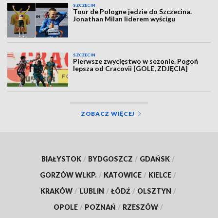
SZCZECIN
Tour de Pologne jedzie do Szczecina.
Jonathan Milan liderem wyścigu
SZCZECIN
Pierwsze zwycięstwo w sezonie. Pogoń
lepsza od Cracovii [GOLE, ZDJĘCIA]
ZOBACZ WIĘCEJ
BIAŁYSTOK
/
BYDGOSZCZ
/
GDAŃSK
/
GORZÓW WLKP.
/
KATOWICE
/
KIELCE
/
KRAKÓW
/
LUBLIN
/
ŁÓDŹ
/
OLSZTYN
/
OPOLE
/
POZNAŃ
/
RZESZÓW
/