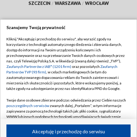
SZCZECIN
/
WARSZAWA
/
WROCŁAW
Szanujemy Twoją prywatność
Dołącz do nas:
Kliknij "Akceptuję i przechodzę do serwisu", aby wyrazić zgody na
korzystanie z technologii automatycznego śledzenia i zbierania danych,
TVP
dostęp do informacji na Twoim urządzeniu końcowym i ich
Abonament TVP
przechowywanie oraz na przetwarzanie Twoich danych osobowych przez
Regulamin TVP
nas, czyli Telewizję Polską S.A. w likwidacji (zwaną dalej również „TVP”),
Emisja w TVP
Zaufanych Partnerów z IAB* (1201 firm)
oraz pozostałych
Zaufanych
Polityka prywatności
Partnerów TVP (93 firm)
, w celach marketingowych (w tym do
Centrum informacji TVP
Moje zgody
zautomatyzowanego dopasowania reklam do Twoich zainteresowań i
mierzenia ich skuteczności) i pozostałych, które wskazujemy poniżej, a
Naziemna Telewizja Cyfrowa
Pomoc
także zgody na udostępnianie przez nas identyfikatora PPID do Google.
Sklep TVP
Biuro reklamy
Twoje dane osobowe zbierane podczas odwiedzania przez Ciebie naszych
Rada Programowa
poszczególnych serwisów
zwanych dalej „Portalem”, w tym informacje
Kontakt
zapisywane za pomocą technologii takich jak: pliki cookie, sygnalizatory
System NOS
WWW lub innych podobnych technologii umożliwiających świadczenie
dopasowanych i bezpiecznych usług, personalizację treści oraz reklam,
Informacje o nadawcy
Kanały
udostępnianie funkcji mediów społecznościowych oraz analizowanie
Akceptuję i przechodzę do serwisu
ruchu w Internecie.
Program dla prasy