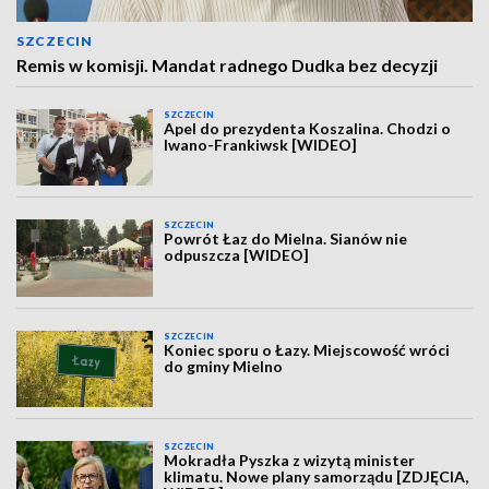
SZCZECIN
Remis w komisji. Mandat radnego Dudka bez decyzji
SZCZECIN
Apel do prezydenta Koszalina. Chodzi o
Iwano-Frankiwsk [WIDEO]
SZCZECIN
Powrót Łaz do Mielna. Sianów nie
odpuszcza [WIDEO]
SZCZECIN
Koniec sporu o Łazy. Miejscowość wróci
do gminy Mielno
SZCZECIN
Mokradła Pyszka z wizytą minister
klimatu. Nowe plany samorządu [ZDJĘCIA,