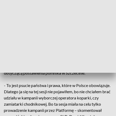
- Zgodę na wzniesienie pomnika dała Rada Miasta Szczecina
większością głosów. Więc nie wiem o co chodzi Platformie.
Można domniemywać, że chodzi o to, aby w dalszym ciągu
prowadzić polityczną kampanię – mówił w porannej Kronice
szczeciński radny PiS, Rafał Niburski. Kampanii, która trwa
od dawna. Trzy lata temu Marek Tałasiewicz, były wojewoda
z Platformy Obywatelskiej uchylił uchwałę Rady Miasta
mówiącą o wzniesieniu pomnika niedaleko Bramy
Królewskiej. W ubiegłym tygodniu radni PO zwołali
nadzwyczajną sesję by unieważnić uchwałę z 2015 roku
dotyczącą postawienia pomnika w Szczecinie.
- To jest psucie państwa i prawa, które w Polsce obowiązuje.
Dlatego ja się na tej sesji nie pojawiłem, bo nie chciałem brać
udziału w kampanii wyborczej operatora koparki, czy
zamiatarki chodnikowej. Bo ta sesja miała na celu tylko
prowadzenie kampanii przez Platformę – skomentował