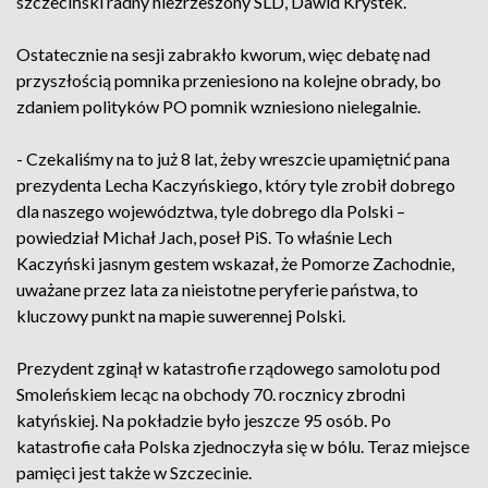
szczeciński radny niezrzeszony SLD, Dawid Krystek.
Ostatecznie na sesji zabrakło kworum, więc debatę nad
przyszłością pomnika przeniesiono na kolejne obrady, bo
zdaniem polityków PO pomnik wzniesiono nielegalnie.
- Czekaliśmy na to już 8 lat, żeby wreszcie upamiętnić pana
prezydenta Lecha Kaczyńskiego, który tyle zrobił dobrego
dla naszego województwa, tyle dobrego dla Polski –
powiedział Michał Jach, poseł PiS. To właśnie Lech
Kaczyński jasnym gestem wskazał, że Pomorze Zachodnie,
uważane przez lata za nieistotne peryferie państwa, to
kluczowy punkt na mapie suwerennej Polski.
Prezydent zginął w katastrofie rządowego samolotu pod
Smoleńskiem lecąc na obchody 70. rocznicy zbrodni
katyńskiej. Na pokładzie było jeszcze 95 osób. Po
katastrofie cała Polska zjednoczyła się w bólu. Teraz miejsce
pamięci jest także w Szczecinie.