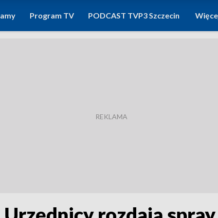
ramy
Program TV
PODCAST TVP3 Szczecin
Więce
 Urzędnicy rozdają spray