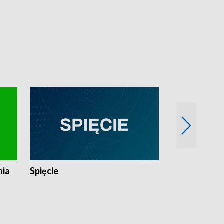
nia
Spięcie
Niedziałkow