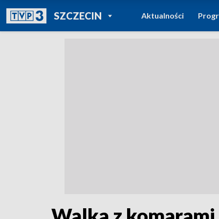
POWRÓT DO
SZCZECIN
Aktualności
Prog
TVP REGIONY
Walka z komarami.