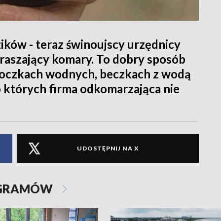
zików - teraz świnoujscy urzędnicy
raszający komary. To dobry sposób
 oczkach wodnych, beczkach z wodą
 których firma odkomarzająca nie
UDOSTĘPNIJ NA X
OGRAMÓW