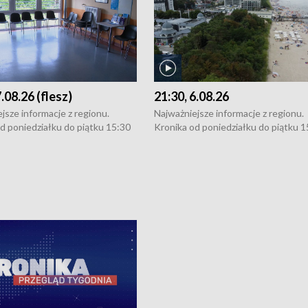
7.08.26 (flesz)
21:30, 6.08.26
jsze informacje z regionu.
Najważniejsze informacje z regionu.
d poniedziałku do piątku 15:30
Kronika od poniedziałku do piątku 1
16:30 (+ rozmowa), 18:30, 21:30.
(flesz), 16:30 (+ rozmowa), 18:30, 21
y i święta 15:30 i 16:30
W weekendy i święta 15:30 i 16:30
8:30 i 21:30. Dziennikarze czekają
(flesz), 18:30 i 21:30. Dziennikarze c
a zgłoszenia: Szczecin - tel. 91-
na Państwa zgłoszenia: Szczecin - te
0, Koszalin - tel. 94-34-50-054,
4 8-10-400, Koszalin - tel. 94-34-50
ronika@tvp.pl.
e-mail: kronika@tvp.pl.