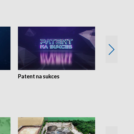
Patent na sukces
Rolnictwo w 