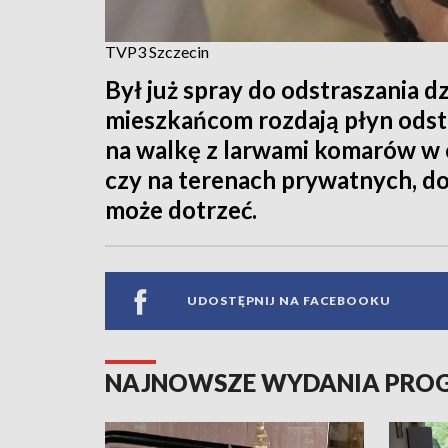
TVP3 Szczecin
Był już spray do odstraszania d
mieszkańcom rozdają płyn odst
na walkę z larwami komarów w
czy na terenach prywatnych, do
może dotrzeć.
UDOSTĘPNIJ NA FACEBOOKU
NAJNOWSZE WYDANIA PR