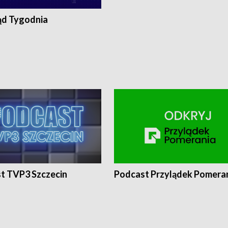
ąd Tygodnia
t TVP3 Szczecin
Podcast Przylądek Pomera