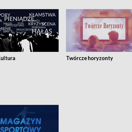
Kultura
Twórcze horyzonty