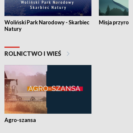
Woliński Park Narodowy - Skarbiec
Misja przyrod
Natury
ROLNICTWO I WIEŚ
Agro-szansa