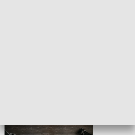
Z indeksem w ręku
Droga po suk
HISTORIA