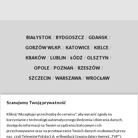
BIAŁYSTOK
/
BYDGOSZCZ
/
GDAŃSK
/
GORZÓW WLKP.
/
KATOWICE
/
KIELCE
/
KRAKÓW
/
LUBLIN
/
ŁÓDŹ
/
OLSZTYN
/
OPOLE
/
POZNAŃ
/
RZESZÓW
/
SZCZECIN
/
WARSZAWA
/
WROCŁAW
Szanujemy Twoją prywatność
Dołącz do nas:
Kliknij "Akceptuję i przechodzę do serwisu", aby wyrazić zgody na
korzystanie z technologii automatycznego śledzenia i zbierania danych,
TVP
dostęp do informacji na Twoim urządzeniu końcowym i ich
Abonament TVP
przechowywanie oraz na przetwarzanie Twoich danych osobowych przez
Regulamin TVP
nas, czyli Telewizję Polską S.A. w likwidacji (zwaną dalej również „TVP”),